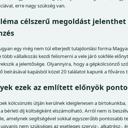
ciával, erre nagy szükség van.
bléma célszerű megoldást jelenthet
nzés
ugyan egy még nem túl elterjedt tulajdonlási forma Magya
több vállalkozás kezdi felismerni a vele járó sokféle előnyt
ekszik a jelentősége. Olyannyira, hogy a gépkölcsönző sz
ő beírásával kapásból közel 20 találatot kapunk a főváros t
yek ezek az említett előnyök pont
ek kölcsönzés útján kerülnek ideiglenesen a birtokunkba, 
a bérleti díj költségként elszámolható. Arról nem is beszél
vele, amelynek segítségével sokkal egyszerűbb pontosabb te
ugyanis nem szükséges az esetleges szerviz-, alkatrész-, és