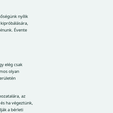
őségünk nyílik
 kipróbálására,
lnunk. Évente
gy elég csak
ámos olyan
erületén
hozatalára, az
, és ha végeztünk,
ják a bérleti