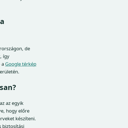
 a
rországon, de
, így
ó a
Google térkép
erületén.
osan?
az az egyik
ve, hogy előre
rveket készíteni.
 biztosítási