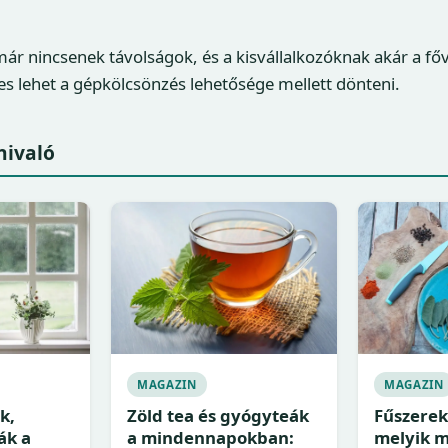
r nincsenek távolságok, és a kisvállalkozóknak akár a fő
es lehet a gépkölcsönzés lehetősége mellett dönteni.
nivaló
MAGAZIN
MAGAZIN
k,
Zöld tea és gyógyteák
Fűszerek
ák a
a mindennapokban:
melyik m