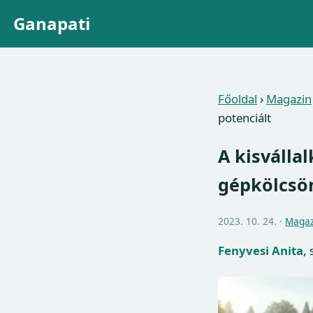
Ganapati
Főoldal
›
Magazin
potenciált
A kisválla
gépkölcsön
2023. 10. 24. ·
Magaz
Fenyvesi Anita
,