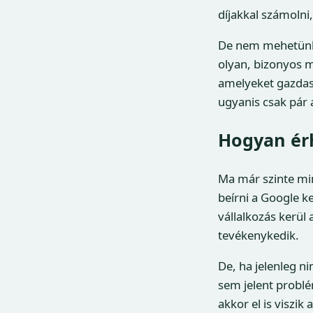
díjakkal számolni,
De nem mehetünk e
olyan, bizonyos m
amelyeket gazdas
ugyanis csak pár
Hogyan érh
Ma már szinte mi
beírni a Google k
vállalkozás kerül
tevékenykedik.
De, ha jelenleg ni
sem jelent problém
akkor el is viszik