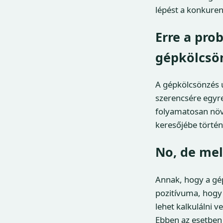
lépést a konkuren
Erre a pro
gépkölcsö
A gépkölcsönzés 
szerencsére egyre 
folyamatosan növ
keresőjébe történ
No, de mel
Annak, hogy a gép
pozitívuma, hogy 
lehet kalkulálni 
Ebben az esetben 