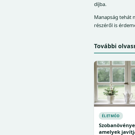
díjba.
Manapság tehát má
részéről is érdem
További olvas
ÉLETMÓD
Szobanövénye
amelyek javítj