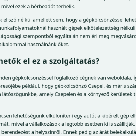
 mivel ezek a bérbeadót terhelik.
l szó nélkül amellett sem, hogy a gépkölcsönzéssel lehet
unkafolyamatoknál használt gépek elkötelezettség nélküli
ágossági szempontból egyáltalán nem éri meg megvásáro
 alkalommal használnánk őket.
etők el ez a szolgáltatás?
nden gépkölcsönzéssel foglalkozó cégnek van weboldala, í
eresőjébe például, hogy gépkölcsönző Csepel, és máris sz
 a látószögünkbe, amely Csepelen és a környező kerületek t
ncsen lehetőségünk elkülöníteni egy autót a kibérelt gép el
át, mivel a vállalkozások a legtöbb esetben ki is szállítják
 a berendezést a helyszínről. Ennek pedig az árát belekalkulál