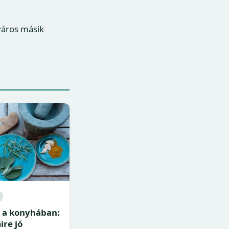
város másik
 a konyhában:
ire jó