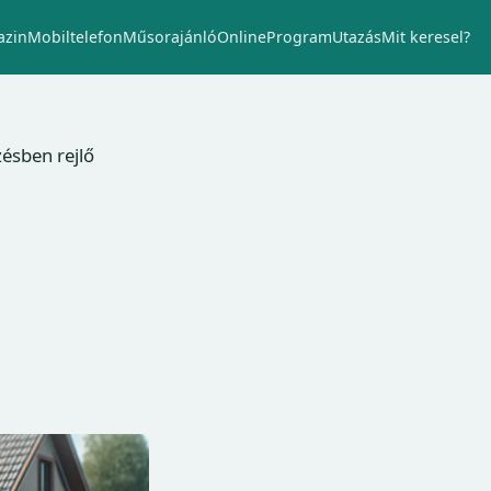
zin
Mobiltelefon
Műsorajánló
Online
Program
Utazás
Mit keresel?
zésben rejlő