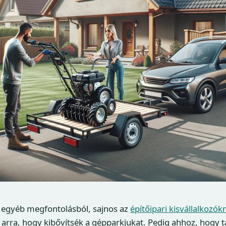
r egyéb megfontolásból, sajnos az
építőipari kisvállalkozók
arra, hogy kibővítsék a gépparkjukat. Pedig ahhoz, hogy ta