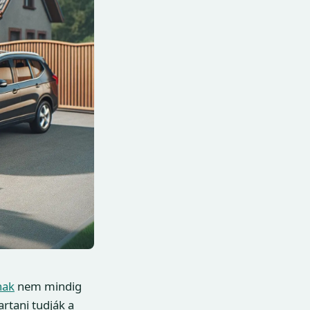
nak
nem mindig
rtani tudják a