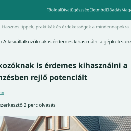
Főoldal
Divat
Egészség
Életmód
Előadás
Maga
Hasznos tippek, praktikák és érdekességek a mindennapokra
›
A kisvállalkozóknak is érdemes kihasználni a gépkölcsön
lkozóknak is érdemes kihasználni a
zésben rejlő potenciált
in
 szerkesztő
2 perc olvasás