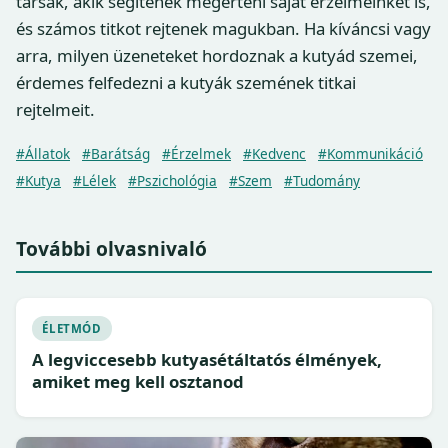
társak, akik segítenek megérteni saját érzelmeinket is,
és számos titkot rejtenek magukban. Ha kíváncsi vagy
arra, milyen üzeneteket hordoznak a kutyád szemei,
érdemes felfedezni a kutyák szemének titkai
rejtelmeit.
#Állatok
#Barátság
#Érzelmek
#Kedvenc
#Kommunikáció
#Kutya
#Lélek
#Pszichológia
#Szem
#Tudomány
További olvasnivaló
ÉLETMÓD
A legviccesebb kutyasétáltatós élmények,
amiket meg kell osztanod