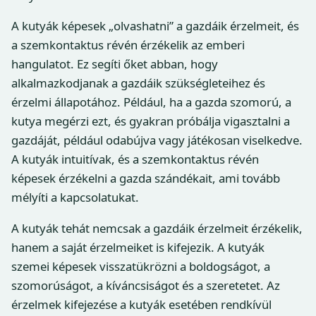
A kutyák képesek „olvashatni” a gazdáik érzelmeit, és
a szemkontaktus révén érzékelik az emberi
hangulatot. Ez segíti őket abban, hogy
alkalmazkodjanak a gazdáik szükségleteihez és
érzelmi állapotához. Például, ha a gazda szomorú, a
kutya megérzi ezt, és gyakran próbálja vigasztalni a
gazdáját, például odabújva vagy játékosan viselkedve.
A kutyák intuitívak, és a szemkontaktus révén
képesek érzékelni a gazda szándékait, ami tovább
mélyíti a kapcsolatukat.
A kutyák tehát nemcsak a gazdáik érzelmeit érzékelik,
hanem a saját érzelmeiket is kifejezik. A kutyák
szemei képesek visszatükrözni a boldogságot, a
szomorúságot, a kíváncsiságot és a szeretetet. Az
érzelmek kifejezése a kutyák esetében rendkívül