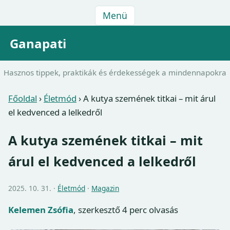
Menü
Ganapati
Hasznos tippek, praktikák és érdekességek a mindennapokra
Főoldal
›
Életmód
›
A kutya szemének titkai – mit árul
el kedvenced a lelkedről
A kutya szemének titkai – mit
árul el kedvenced a lelkedről
2025. 10. 31. ·
Életmód
·
Magazin
Kelemen Zsófia
, szerkesztő
4 perc olvasás