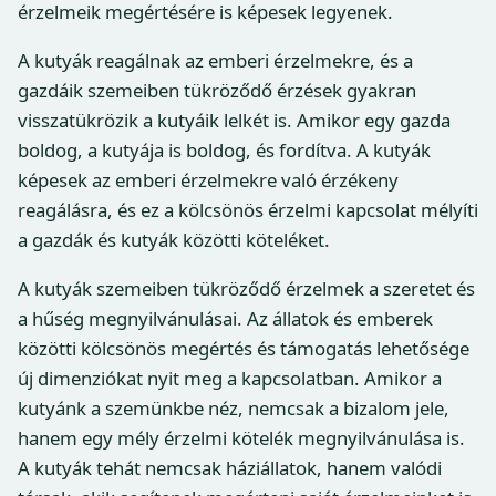
érzelmeik megértésére is képesek legyenek.
A kutyák reagálnak az emberi érzelmekre, és a
gazdáik szemeiben tükröződő érzések gyakran
visszatükrözik a kutyáik lelkét is. Amikor egy gazda
boldog, a kutyája is boldog, és fordítva. A kutyák
képesek az emberi érzelmekre való érzékeny
reagálásra, és ez a kölcsönös érzelmi kapcsolat mélyíti
a gazdák és kutyák közötti köteléket.
A kutyák szemeiben tükröződő érzelmek a szeretet és
a hűség megnyilvánulásai. Az állatok és emberek
közötti kölcsönös megértés és támogatás lehetősége
új dimenziókat nyit meg a kapcsolatban. Amikor a
kutyánk a szemünkbe néz, nemcsak a bizalom jele,
hanem egy mély érzelmi kötelék megnyilvánulása is.
A kutyák tehát nemcsak háziállatok, hanem valódi