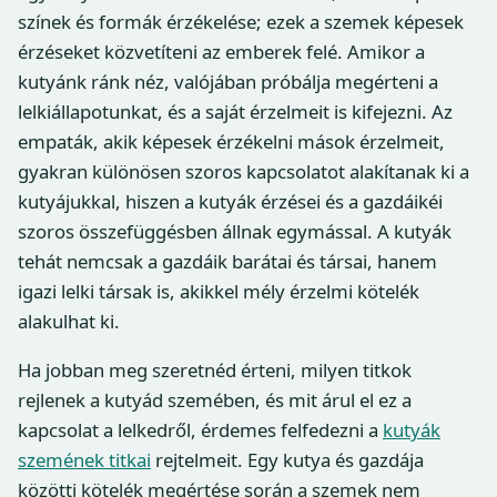
színek és formák érzékelése; ezek a szemek képesek
érzéseket közvetíteni az emberek felé. Amikor a
kutyánk ránk néz, valójában próbálja megérteni a
lelkiállapotunkat, és a saját érzelmeit is kifejezni. Az
empaták, akik képesek érzékelni mások érzelmeit,
gyakran különösen szoros kapcsolatot alakítanak ki a
kutyájukkal, hiszen a kutyák érzései és a gazdáikéi
szoros összefüggésben állnak egymással. A kutyák
tehát nemcsak a gazdáik barátai és társai, hanem
igazi lelki társak is, akikkel mély érzelmi kötelék
alakulhat ki.
Ha jobban meg szeretnéd érteni, milyen titkok
rejlenek a kutyád szemében, és mit árul el ez a
kapcsolat a lelkedről, érdemes felfedezni a
kutyák
szemének titkai
rejtelmeit. Egy kutya és gazdája
közötti kötelék megértése során a szemek nem