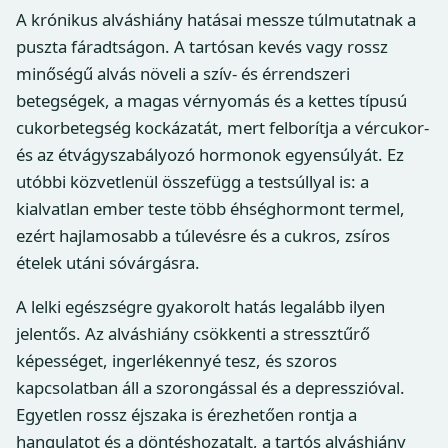
A krónikus alváshiány hatásai messze túlmutatnak a
puszta fáradtságon. A tartósan kevés vagy rossz
minőségű alvás növeli a szív- és érrendszeri
betegségek, a magas vérnyomás és a kettes típusú
cukorbetegség kockázatát, mert felborítja a vércukor-
és az étvágyszabályozó hormonok egyensúlyát. Ez
utóbbi közvetlenül összefügg a testsúllyal is: a
kialvatlan ember teste több éhséghormont termel,
ezért hajlamosabb a túlevésre és a cukros, zsíros
ételek utáni sóvárgásra.
A lelki egészségre gyakorolt hatás legalább ilyen
jelentős. Az alváshiány csökkenti a stressztűrő
képességet, ingerlékennyé tesz, és szoros
kapcsolatban áll a szorongással és a depresszióval.
Egyetlen rossz éjszaka is érezhetően rontja a
hangulatot és a döntéshozatalt, a tartós alváshiány