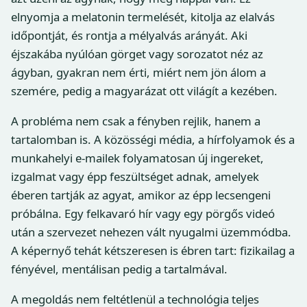
elnyomja a melatonin termelését, kitolja az elalvás
időpontját, és rontja a mélyalvás arányát. Aki
éjszakába nyúlóan görget vagy sorozatot néz az
ágyban, gyakran nem érti, miért nem jön álom a
szemére, pedig a magyarázat ott világít a kezében.
A probléma nem csak a fényben rejlik, hanem a
tartalomban is. A közösségi média, a hírfolyamok és a
munkahelyi e-mailek folyamatosan új ingereket,
izgalmat vagy épp feszültséget adnak, amelyek
éberen tartják az agyat, amikor az épp lecsengeni
próbálna. Egy felkavaró hír vagy egy pörgős videó
után a szervezet nehezen vált nyugalmi üzemmódba.
A képernyő tehát kétszeresen is ébren tart: fizikailag a
fényével, mentálisan pedig a tartalmával.
A megoldás nem feltétlenül a technológia teljes