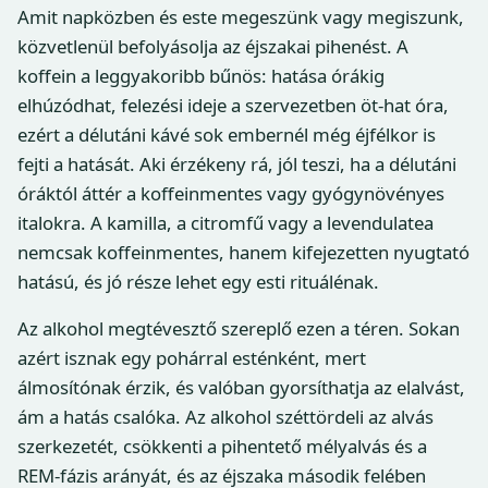
Amit napközben és este megeszünk vagy megiszunk,
közvetlenül befolyásolja az éjszakai pihenést. A
koffein a leggyakoribb bűnös: hatása órákig
elhúzódhat, felezési ideje a szervezetben öt-hat óra,
ezért a délutáni kávé sok embernél még éjfélkor is
fejti a hatását. Aki érzékeny rá, jól teszi, ha a délutáni
óráktól áttér a koffeinmentes vagy gyógynövényes
italokra. A kamilla, a citromfű vagy a levendulatea
nemcsak koffeinmentes, hanem kifejezetten nyugtató
hatású, és jó része lehet egy esti rituálénak.
Az alkohol megtévesztő szereplő ezen a téren. Sokan
azért isznak egy pohárral esténként, mert
álmosítónak érzik, és valóban gyorsíthatja az elalvást,
ám a hatás csalóka. Az alkohol széttördeli az alvás
szerkezetét, csökkenti a pihentető mélyalvás és a
REM-fázis arányát, és az éjszaka második felében