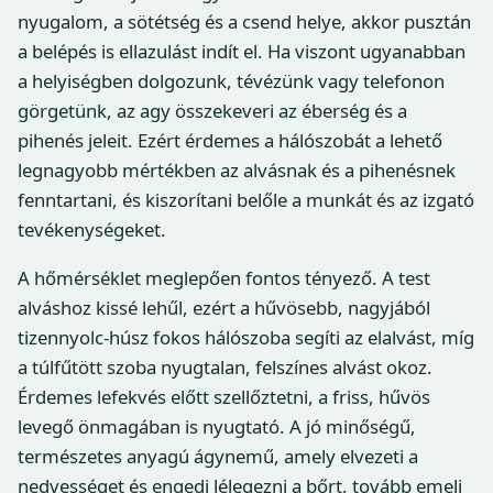
nyugalom, a sötétség és a csend helye, akkor pusztán
a belépés is ellazulást indít el. Ha viszont ugyanabban
a helyiségben dolgozunk, tévézünk vagy telefonon
görgetünk, az agy összekeveri az éberség és a
pihenés jeleit. Ezért érdemes a hálószobát a lehető
legnagyobb mértékben az alvásnak és a pihenésnek
fenntartani, és kiszorítani belőle a munkát és az izgató
tevékenységeket.
A hőmérséklet meglepően fontos tényező. A test
alváshoz kissé lehűl, ezért a hűvösebb, nagyjából
tizennyolc-húsz fokos hálószoba segíti az elalvást, míg
a túlfűtött szoba nyugtalan, felszínes alvást okoz.
Érdemes lefekvés előtt szellőztetni, a friss, hűvös
levegő önmagában is nyugtató. A jó minőségű,
természetes anyagú ágynemű, amely elvezeti a
nedvességet és engedi lélegezni a bőrt, tovább emeli