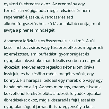
gyakori felébredést okoz. Az eredmény egy
formálisan végigaludt, mégis felszínes és nem
regeneráló éjszaka. A rendszeres esti
alkoholfogyasztás hosszú távon inkább rontja, mint
javítja a pihenés minőségét.
A vacsora időzítése és összetétele is számít. A túl
kései, nehéz, zsíros vagy fűszeres étkezés megterheli
az emésztést, ami puffadást, gyomorégést és
nyugtalan alvást okozhat. Ideális esetben a nagyobb
étkezést lefekvés előtt legalább két-három órával
lezárjuk, és ha később mégis megéheznénk, egy
könnyű, kis harapás, például egy marék dió vagy egy
banán bőven elég. Az sem mindegy, mennyit iszunk
közvetlenül lefekvés előtt: a túlzott folyadék éjszakai
ébredéseket okoz, míg a kiszáradás fejfájással és
nyugtalansággal járhat, itt is az egyensúly a kulcs.