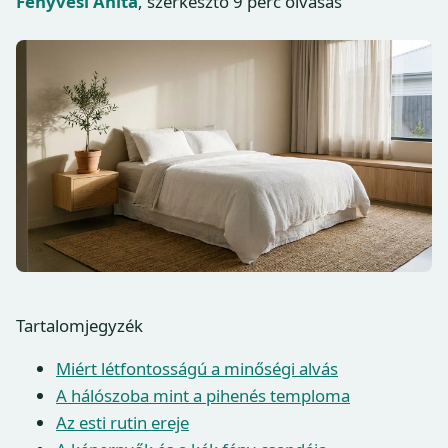
Fenyvesi Anita
, szerkesztő
9 perc olvasás
Tartalomjegyzék
Miért létfontosságú a minőségi alvás
A hálószoba mint a pihenés temploma
Az esti rutin ereje