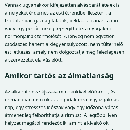
Vannak ugyanakkor kifejezetten alvásbarát ételek is,
amelyeket érdemes az esti étrendbe illeszteni: a
triptofánban gazdag falatok, például a banán, a dió
vagy egy pohár meleg tej segíthetik a nyugalom
hormonjainak termelését. A lényeg nem egyetlen
csodaszer, hanem a kiegyensúlyozott, nem túlterhelő
esti étkezés, amely nem dolgoztatja meg feleslegesen
a szervezetet elalvás előtt.
Amikor tartós az álmatlanság
Az alkalmi rossz éjszaka mindenkivel előfordul, és
önmagában nem ok az aggodalomra: egy izgalmas
nap, egy stresszes időszak vagy egy időzóna-váltás
átmenetileg felboríthatja a ritmust. A legtöbb ilyen
helyzet magától rendeződik, amint a kiváltó ok