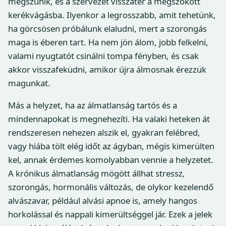
megszűnik, és a szervezet visszatér a megszokott
kerékvágásba. Ilyenkor a legrosszabb, amit tehetünk,
ha görcsösen próbálunk elaludni, mert a szorongás
maga is éberen tart. Ha nem jön álom, jobb felkelni,
valami nyugtatót csinálni tompa fényben, és csak
akkor visszafeküdni, amikor újra álmosnak érezzük
magunkat.
Más a helyzet, ha az álmatlanság tartós és a
mindennapokat is megnehezíti. Ha valaki heteken át
rendszeresen nehezen alszik el, gyakran felébred,
vagy hiába tölt elég időt az ágyban, mégis kimerülten
kel, annak érdemes komolyabban vennie a helyzetet.
A krónikus álmatlanság mögött állhat stressz,
szorongás, hormonális változás, de olykor kezelendő
alvászavar, például alvási apnoe is, amely hangos
horkolással és nappali kimerültséggel jár. Ezek a jelek