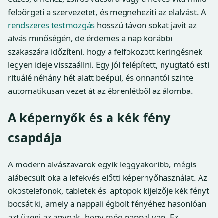
felpörgeti a szervezetet, és megnehezíti az elalvást. A
rendszeres testmozgás
hosszú távon sokat javít az
alvás minőségén, de érdemes a nap korábbi
szakaszára időzíteni, hogy a felfokozott keringésnek
legyen ideje visszaállni. Egy jól felépített, nyugtató esti
rituálé néhány hét alatt beépül, és onnantól szinte
automatikusan vezet át az ébrenlétből az álomba.
A képernyők és a kék fény
csapdája
A modern alvászavarok egyik leggyakoribb, mégis
alábecsült oka a lefekvés előtti képernyőhasználat. Az
okostelefonok, tabletek és laptopok kijelzője kék fényt
bocsát ki, amely a nappali égbolt fényéhez hasonlóan
azt üzeni az agynak, hogy még nappal van. Ez