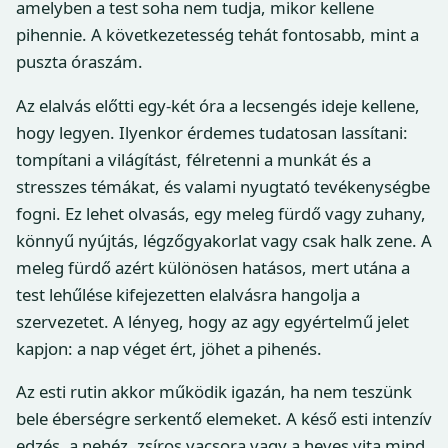
amelyben a test soha nem tudja, mikor kellene
pihennie. A következetesség tehát fontosabb, mint a
puszta óraszám.
Az elalvás előtti egy-két óra a lecsengés ideje kellene,
hogy legyen. Ilyenkor érdemes tudatosan lassítani:
tompítani a világítást, félretenni a munkát és a
stresszes témákat, és valami nyugtató tevékenységbe
fogni. Ez lehet olvasás, egy meleg fürdő vagy zuhany,
könnyű nyújtás, légzőgyakorlat vagy csak halk zene. A
meleg fürdő azért különösen hatásos, mert utána a
test lehűlése kifejezetten elalvásra hangolja a
szervezetet. A lényeg, hogy az agy egyértelmű jelet
kapjon: a nap véget ért, jöhet a pihenés.
Az esti rutin akkor működik igazán, ha nem teszünk
bele éberségre serkentő elemeket. A késő esti intenzív
edzés, a nehéz, zsíros vacsora vagy a heves vita mind