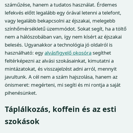
száműzése, hanem a tudatos használat. Érdemes
lefekvés előtt legalább egy órával letenni a telefont,
vagy legalább bekapcsolni az éjszakai, melegebb
színhőmérsékletű üzemmódot. Sokat segít, ha a töltő
nem a hálószobában van, így nem kísért az éjszakai
belesés. Ugyanakkor a technológia jó oldalról is
használható: egy
alvásfigyelő okosóra
segíthet
feltérképezni az alvási szokásainkat, kimutatni a
mintázatokat, és visszajelzést adni arról, mennyit
javultunk. A cél nem a szám hajszolása, hanem az
önismeret: megérteni, mi segíti és mi rontja a saját
pihenésünket.
Táplálkozás, koffein és az esti
szokások