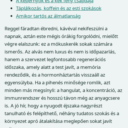
A képernyők és a kék fény csapdája
Táplálkozás, koffein és az esti szokások
Amikor tartós az álmatlanság
Reggel fáradtan ébredni, kávéval nekifeszülni a
napnak, aztán este mégis órákig forgolódni, mielőtt
végre elalszunk: ez a mókuskerék sokak számára
ismerős. Az alvás nem luxus és nem is időpazarlás,
hanem a szervezet legfontosabb regenerációs
időszaka, amely alatt a test javít, a memória
rendeződik, és a hormonháztartás visszaáll az
egyensúlyba. Ha a pihenés minősége romlik, azt
minden más megsínyli: a hangulat, a koncentráció, az
immunrendszer és hosszú távon még az anyagcsere
is. A jó hír, hogy a nyugodt éjszaka nagyrészt
tanulható és felépíthető, néhány tudatos szokás és a
környezet apró átalakítása meglepően sokat javít