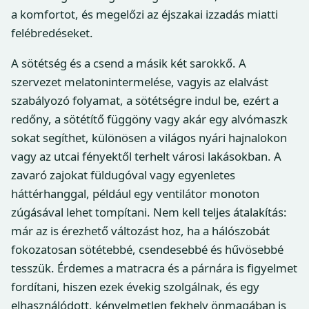
a komfortot, és megelőzi az éjszakai izzadás miatti
felébredéseket.
A sötétség és a csend a másik két sarokkő. A
szervezet melatonintermelése, vagyis az elalvást
szabályozó folyamat, a sötétségre indul be, ezért a
redőny, a sötétítő függöny vagy akár egy alvómaszk
sokat segíthet, különösen a világos nyári hajnalokon
vagy az utcai fényektől terhelt városi lakásokban. A
zavaró zajokat füldugóval vagy egyenletes
háttérhanggal, például egy ventilátor monoton
zúgásával lehet tompítani. Nem kell teljes átalakítás:
már az is érezhető változást hoz, ha a hálószobát
fokozatosan sötétebbé, csendesebbé és hűvösebbé
tesszük. Érdemes a matracra és a párnára is figyelmet
fordítani, hiszen ezek évekig szolgálnak, és egy
elhasználódott, kényelmetlen fekhely önmagában is