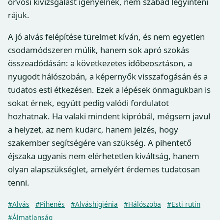
orvosi kivizsgálást igényelnek, nem szabad legyinteni
rájuk.
A jó alvás felépítése türelmet kíván, és nem egyetlen
csodamódszeren múlik, hanem sok apró szokás
összeadódásán: a következetes időbeosztáson, a
nyugodt hálószobán, a képernyők visszafogásán és a
tudatos esti étkezésen. Ezek a lépések önmagukban is
sokat érnek, együtt pedig valódi fordulatot
hozhatnak. Ha valaki mindent kipróbál, mégsem javul
a helyzet, az nem kudarc, hanem jelzés, hogy
szakember segítségére van szükség. A pihentető
éjszaka ugyanis nem elérhetetlen kiváltság, hanem
olyan alapszükséglet, amelyért érdemes tudatosan
tenni.
#Alvás
#Pihenés
#Alváshigiénia
#Hálószoba
#Esti rutin
#Álmatlanság