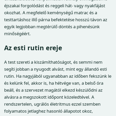
éjszakai forgolódást és reggeli hát- vagy nyakfájást
okozhat. A megfelelő keménységű matrac és a
testtartáshoz illő párna befektetése hosszú távon az
egyik legjobban megtérülő döntés a pihenésünk
minőségéért.
Az esti rutin ereje
A test szereti a kiszámíthatóságot, és semmi nem
segíti jobban a nyugodt alvást, mint egy állandó esti
rutin. Ha nagyjából ugyanabban az időben fekszünk le
és kelünk fel, akkor is, ha hétvége van, a belső óra
beáll, és a szervezet magától elkezd készülődni az
alvásra a megszokott időpont közeledtével. A
rendszertelen, ugrálós életritmus ezzel szemben
folyamatos jetlaghez hasonló állapotot okoz,