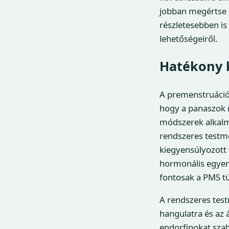
jobban megértse a
részletesebben is
lehetőségeiről.
Hatékony 
A premenstruációs
hogy a panaszok m
módszerek alkalma
rendszeres testmo
kiegyensúlyozott
hormonális egyen
fontosak a PMS t
A rendszeres test
hangulatra és az á
endorfinokat szaba