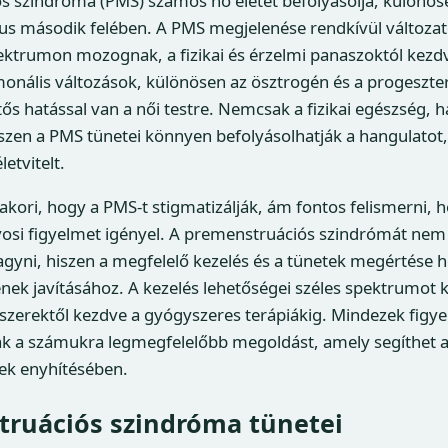
s szindróma (PMS) számos nő életét befolyásolja, különös
us második felében. A PMS megjelenése rendkívül változato
ektrumon mozognak, a fizikai és érzelmi panaszoktól kezdv
onális változások, különösen az ösztrogén és a progeszte
tős hatással van a női testre. Nemcsak a fizikai egészség,
 hiszen a PMS tünetei könnyen befolyásolhatják a hangulatot,
etvitelt.
kori, hogy a PMS-t stigmatizálják, ám fontos felismerni, h
vosi figyelmet igényel. A premenstruációs szindrómát nem
agyni, hiszen a megfelelő kezelés és a tünetek megértése h
ek javításához. A kezelés lehetőségei széles spektrumot k
zerektől kezdve a gyógyszeres terápiákig. Mindezek figye
ák a számukra legmegfelelőbb megoldást, amely segíthet 
ek enyhítésében.
truációs szindróma tünetei