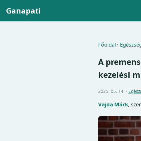
Ganapati
Főoldal
›
Egészsé
A premens
kezelési m
2025. 05. 14. ·
Egész
Vajda Márk
, sze