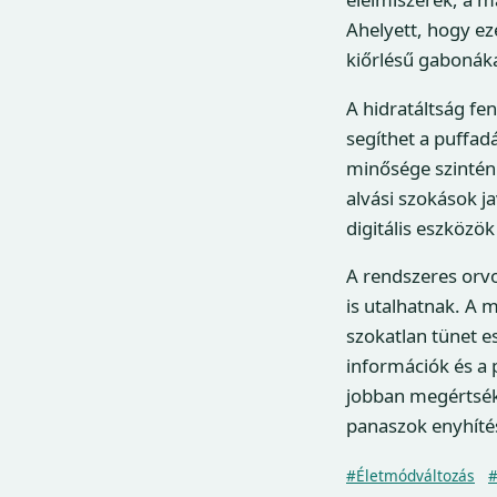
Ahelyett, hogy ez
kiőrlésű gabonáka
A hidratáltság fe
segíthet a puffad
minősége szintén 
alvási szokások j
digitális eszközö
A rendszeres orvo
is utalhatnak. A 
szokatlan tünet e
információk és a
jobban megértsék
panaszok enyhíté
#Életmódváltozás
#