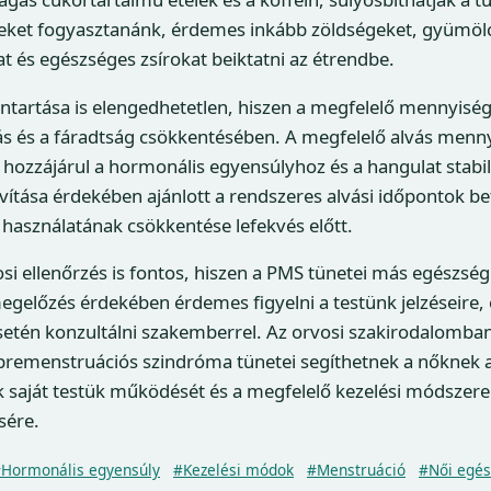
eket fogyasztanánk, érdemes inkább zöldségeket, gyümölcs
t és egészséges zsírokat beiktatni az étrendbe.
nntartása is elengedhetetlen, hiszen a megfelelő mennyisé
ás és a fáradtság csökkentésében. A megfelelő alvás menn
hozzájárul a hormonális egyensúlyhoz és a hangulat stabil
avítása érdekében ajánlott a rendszeres alvási időpontok be
k használatának csökkentése lefekvés előtt.
si ellenőrzés is fontos, hiszen a PMS tünetei más egészs
megelőzés érdekében érdemes figyelni a testünk jelzéseire,
setén konzultálni szakemberrel. Az orvosi szakirodalomban
 premenstruációs szindróma tünetei segíthetnek a nőknek
 saját testük működését és a megfelelő kezelési módszere
sére.
Hormonális egyensúly
#Kezelési módok
#Menstruáció
#Női egés