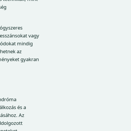
ség
ógyszeres
presszánsokat vagy
 módokat mindig
ehetnek az
dményeket gyakran
indróma
álkozás és a
tásához. Az
ldolgozott
üneteket.