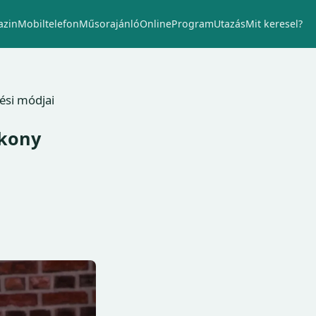
zin
Mobiltelefon
Műsorajánló
Online
Program
Utazás
Mit keresel?
ési módjai
ékony