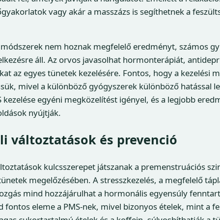
őgyakorlatok vagy akár a masszázs is segíthetnek a feszült
s módszerek nem hoznak megfelelő eredményt, számos gy
elkezésre áll. Az orvos javasolhat hormonterápiát, antide
ókat az egyes tünetek kezelésére. Fontos, hogy a kezelési
ssük, mivel a különböző gyógyszerek különböző hatással l
 kezelése egyéni megközelítést igényel, és a legjobb ere
ldások nyújtják.
i változtatások és prevenció
ltoztatások kulcsszerepet játszanak a premenstruációs sz
tünetek megelőzésében. A stresszkezelés, a megfelelő tápl
ozgás mind hozzájárulhat a hormonális egyensúly fenntar
 fontos eleme a PMS-nek, mivel bizonyos ételek, mint a fe
agas cukortartalmú ételek és a koffein, súlyosbíthatják a t