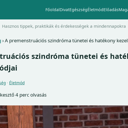
Főoldal
Divat
Egészség
Életmód
Előadás
Maga
Hasznos tippek, praktikák és érdekességek a mindennapokra
g
›
A premenstruációs szindróma tünetei és hatékony kezel
truációs szindróma tünetei és hat
ódjai
ség
·
Életmód
rkesztő
4 perc olvasás