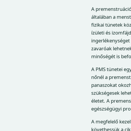
A premenstruáció
általában a menst
fizikai tünetek kö
ízületi és izomfá
ingerlékenységet 
zavaróak lehetne
minőségét is befo
A PMS tünetei egy
nőnél a premenst
panaszokat okozh
szükségesek lehet
életet. A premen
egészségügyi prob
A megfelelő keze
követhessük a cik