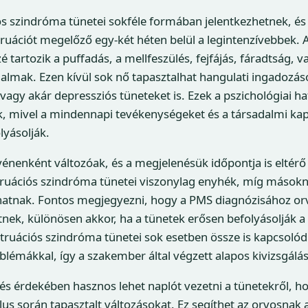
s szindróma tünetei sokféle formában jelentkezhetnek, és
ruációt megelőző egy-két héten belül a legintenzívebbek. 
zé tartozik a puffadás, a mellfeszülés, fejfájás, fáradtság,
jdalmak. Ezen kívül sok nő tapasztalhat hangulati ingadozás
vagy akár depressziós tüneteket is. Ezek a pszichológiai 
k, mivel a mindennapi tevékenységeket és a társadalmi ka
lyásolják.
énenként változóak, és a megjelenésük időpontja is eltérő
ruációs szindróma tünetei viszonylag enyhék, míg másokn
atnak. Fontos megjegyezni, hogy a PMS diagnózisához orvo
nek, különösen akkor, ha a tünetek erősen befolyásolják 
struációs szindróma tünetei sok esetben össze is kapcsol
lémákkal, így a szakember által végzett alapos kivizsgálá
lés érdekében hasznos lehet naplót vezetni a tünetekről,
lus során tapasztalt változásokat. Ez segíthet az orvosnak