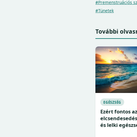
#Premenstruációs s
#Tünetek
További olvas
EGÉSZSÉG
Ezért fontos az
elcsendesedés 
és lelki egész