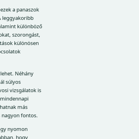
 ezek a panaszok
A leggyakoribb
 valamint különböző
okat, szorongást,
hatások különösen
pcsolatok
 lehet. Néhány
ál súlyos
si vizsgálatok is
a mindennapi
ódhatnak más
s nagyon fontos.
 hogy nyomon
 abban, hogy