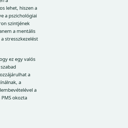
en a
s lehet, hiszen a
e a pszichológiai
ron szintjének
 hanem a mentális
 a stresszkezelést
ogy ez egy valós
 szabad
ozzájárulhat a
ínálnak, a
lembevételével a
a PMS okozta