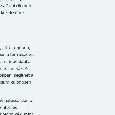
z alábbi cikkben
 kezelésének
 attól függően,
ban a természetes
 mint például a
i technikák. A
okban, segíthet a
lcium különösen
ív hatással van a
zintet, és
ós technikák, mint