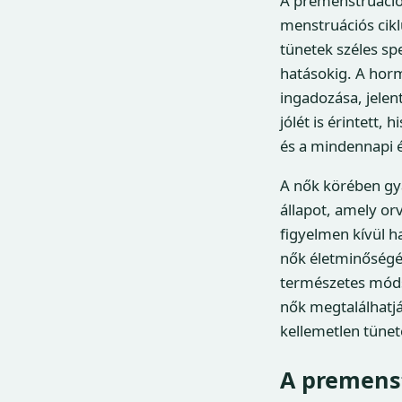
A premenstruáció
menstruációs cikl
tünetek széles sp
hatásokig. A horm
ingadozása, jelen
jólét is érintett,
és a mindennapi él
A nők körében gya
állapot, amely or
figyelmen kívül h
nők életminőségén
természetes móds
nők megtalálhatj
kellemetlen tünet
A premens