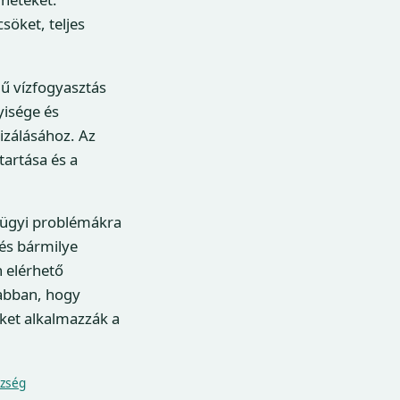
öket, teljes
gű vízfogyasztás
yisége és
izálásához. Az
tartása és a
égügyi problémákra
 és bármilye
 elérhető
 abban, hogy
ket alkalmazzák a
zség