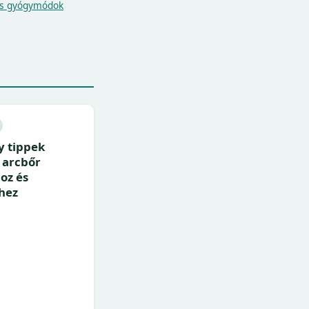
s gyógymódok
 tippek
 arcbőr
oz és
hez