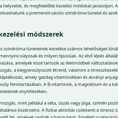
 helyzetet, és megfelelőbb kezelési módokat javasoljon. A
 olvashatunk a premenstruációs szindróma tünetei és azok
kezelési módszerek
 szindróma tüneteinek kezelése számos lehetőséget kínál,
ennyire súlyosak és milyen típusúak. Az első lépés általá
zása, amelyek közé tartozik az életmódbeli változtatások,
zgás, a kiegyensúlyozott étrend, valamint a stresszkezelés
 táplálkozás, amely gazdag vitaminokban és ásványi anyag
súly fenntartásában. A B-vitaminok, a magnézium és a ka
üneteinek enyhítésében.
mozgás, mint például a séta, úszás vagy jóga, szintén pozit
ltalános közérzetre. A fizikai aktivitás csökkenti a stressz s
dít fel, amelyek javítják a hangulatot. Emellett a relaxáci