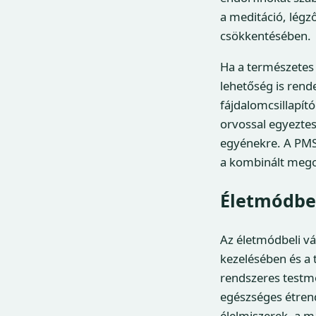
a meditáció, légz
csökkentésében.
Ha a természete
lehetőség is rend
fájdalomcsillapít
orvossal egyezte
egyénekre. A PMS
a kombinált mego
Életmódbel
Az életmódbeli vá
kezelésében és a 
rendszeres testm
egészséges étrend
élelmiszerek, a m