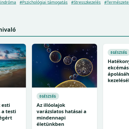
zindróma
#Pszichológiai támogatás
#Stresszkezelés
#Természete
nivaló
EGÉSZSÉG
Hatékony
ekcémás
ápolásáh
kezelésé
EGÉSZSÉG
 esti
Az illóolajok
a testi
varázslatos hatásai a
ségért
mindennapi
életünkben