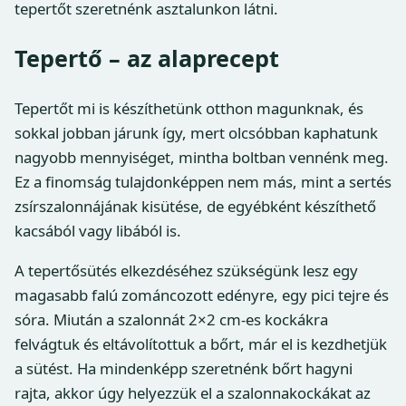
tepertőt szeretnénk asztalunkon látni.
Tepertő – az alaprecept
Tepertőt mi is készíthetünk otthon magunknak, és
sokkal jobban járunk így, mert olcsóbban kaphatunk
nagyobb mennyiséget, mintha boltban vennénk meg.
Ez a finomság tulajdonképpen nem más, mint a sertés
zsírszalonnájának kisütése, de egyébként készíthető
kacsából vagy libából is.
A tepertősütés elkezdéséhez szükségünk lesz egy
magasabb falú zománcozott edényre, egy pici tejre és
sóra. Miután a szalonnát 2×2 cm-es kockákra
felvágtuk és eltávolítottuk a bőrt, már el is kezdhetjük
a sütést. Ha mindenképp szeretnénk bőrt hagyni
rajta, akkor úgy helyezzük el a szalonnakockákat az