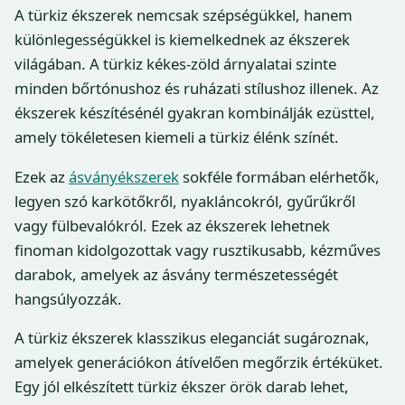
A türkiz ékszerek nemcsak szépségükkel, hanem
különlegességükkel is kiemelkednek az ékszerek
világában. A türkiz kékes-zöld árnyalatai szinte
minden bőrtónushoz és ruházati stílushoz illenek. Az
ékszerek készítésénél gyakran kombinálják ezüsttel,
amely tökéletesen kiemeli a türkiz élénk színét.
Ezek az
ásványékszerek
sokféle formában elérhetők,
legyen szó karkötőkről, nyakláncokról, gyűrűkről
vagy fülbevalókról. Ezek az ékszerek lehetnek
finoman kidolgozottak vagy rusztikusabb, kézműves
darabok, amelyek az ásvány természetességét
hangsúlyozzák.
A türkiz ékszerek klasszikus eleganciát sugároznak,
amelyek generációkon átívelően megőrzik értéküket.
Egy jól elkészített türkiz ékszer örök darab lehet,