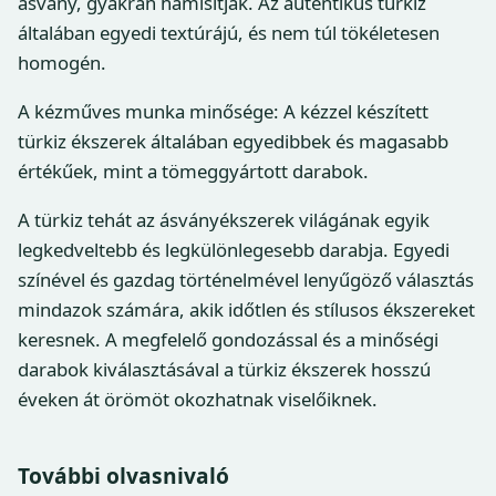
ásvány, gyakran hamisítják. Az autentikus türkiz
általában egyedi textúrájú, és nem túl tökéletesen
homogén.
A kézműves munka minősége: A kézzel készített
türkiz ékszerek általában egyedibbek és magasabb
értékűek, mint a tömeggyártott darabok.
A türkiz tehát az ásványékszerek világának egyik
legkedveltebb és legkülönlegesebb darabja. Egyedi
színével és gazdag történelmével lenyűgöző választás
mindazok számára, akik időtlen és stílusos ékszereket
keresnek. A megfelelő gondozással és a minőségi
darabok kiválasztásával a türkiz ékszerek hosszú
éveken át örömöt okozhatnak viselőiknek.
További olvasnivaló