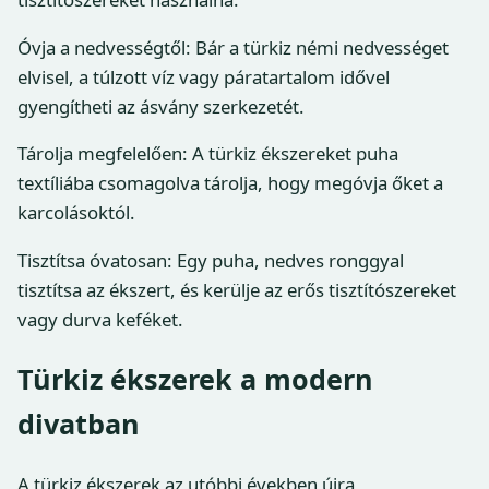
Óvja a nedvességtől: Bár a türkiz némi nedvességet
elvisel, a túlzott víz vagy páratartalom idővel
gyengítheti az ásvány szerkezetét.
Tárolja megfelelően: A türkiz ékszereket puha
textíliába csomagolva tárolja, hogy megóvja őket a
karcolásoktól.
Tisztítsa óvatosan: Egy puha, nedves ronggyal
tisztítsa az ékszert, és kerülje az erős tisztítószereket
vagy durva keféket.
Türkiz ékszerek a modern
divatban
A türkiz ékszerek az utóbbi években újra