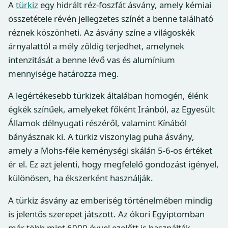
A
türkiz
egy hidrált réz-foszfát ásvány, amely kémiai
összetétele révén jellegzetes színét a benne található
réznek köszönheti. Az ásvány színe a világoskék
árnyalattól a mély zöldig terjedhet, amelynek
intenzitását a benne lévő vas és alumínium
mennyisége határozza meg.
A legértékesebb türkizek általában homogén, élénk
égkék színűek, amelyeket főként Iránból, az Egyesült
Államok délnyugati részéről, valamint Kínából
bányásznak ki. A türkiz viszonylag puha ásvány,
amely a Mohs-féle keménységi skálán 5-6-os értéket
ér el. Ez azt jelenti, hogy megfelelő gondozást igényel,
különösen, ha ékszerként használják.
A türkiz ásvány az emberiség történelmében mindig
is jelentős szerepet játszott. Az ókori Egyiptomban
már több mint 6000 évvel ezelőtt is használták