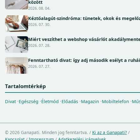
között
2026. 08. 04.
Kéztőalagút-szindróma: tünetek, okok és megel
2026. 07. 30.
Miért veszíthet a webshop vásárlót akadálymente
2026. 07. 28.
Fenntartható divat: így adj második esélyt a ruhá
2026. 07. 27.
Tartalomtérkép
Divat
Egészség
Életmód
Előadás
Magazin
Mobiltelefon
Műs
© 2026 Ganapati. Minden jog fenntartva.
/
Ki az a Ganapati?
/
Kapcsolat
/
Impresszum
/
Adatkezelési irányelvek