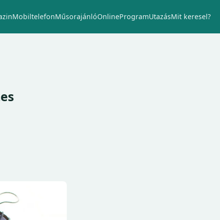
zin
Mobiltelefon
Műsorajánló
Online
Program
Utazás
Mit keresel?
tes