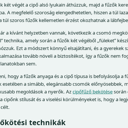
ők két végét a cipő alsó lyukain áthúzzuk, majd a fűzők ker
a. A megfelelő szoroság elengedhetetlen, hiszen a túl laz
 túl szoros fűzők kellemetlen érzést okozhatnak a lábfejbe
ár a kívánt helyzetben vannak, következik a csomó megköt
l” technika, amely során a fűzők két végéből „füleket” kész
zzuk. Ezt a módszert könnyű elsajátítani, és a gyerekek sz
almazása tovább növeli a biztosítékot, így a fűzők nem fo
illanatokban sem.
i, hogy a fűzők anyaga és a cipő típusa is befolyásolja a 
ők esetében a simább, elegánsabb csomók előnyösebbek, m
ikusabb megoldások a nyerők. Az
cipőfűző bekötése
során
a cipőnk stílusát és a viselési körülményeket is, hogy a le
célt.
zőkötési technikák