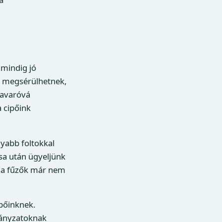
 mindig jó
y megsérülhetnek,
zavaróvá
a cipőink
lyabb foltokkal
sa után ügyeljünk
a a fűzők már nem
ipőinknek.
irányzatoknak