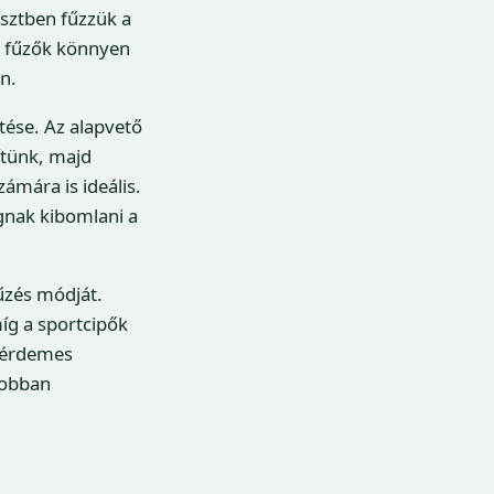
esztben fűzzük a
a fűzők könnyen
n.
ése. Az alapvető
ítünk, majd
ámára is ideális.
gnak kibomlani a
fűzés módját.
íg a sportcipők
 érdemes
gjobban