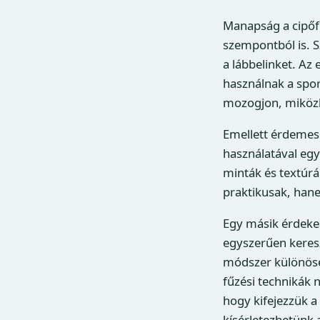
Manapság a cipőf
szempontból is. S
a lábbelinket. Az
használnak a spor
mozogjon, miközbe
Emellett érdemes 
használatával egy
minták és textúrá
praktikusak, hane
Egy másik érdeke
egyszerűen keres
módszer különösen
fűzési technikák 
hogy kifejezzük a
kísérletezhetünk