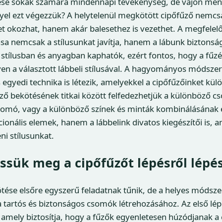
ése sokak számára mindennapi tevékenység, de vajon menn
yel ezt végezzük? A helytelenül megkötött cipőfűző nemcs
 okozhat, hanem akár balesethez is vezethet. A megfelelő
ása nemcsak a stílusunkat javítja, hanem a lábunk biztonságá
 stílusban és anyagban kaphatók, ezért fontos, hogy a fűz
n a választott lábbeli stílusával. A hagyományos módszer
 egyedi technika is létezik, amelyekkel a cipőfűzőinket kül
űző bekötésének titkai között felfedezhetjük a különböző 
somó, vagy a különböző színek és minták kombinálásának e
onális elemek, hanem a lábbelink divatos kiegészítői is, 
ni stílusunkat.
sük meg a cipőfűzőt lépésről lépé
ése elsőre egyszerű feladatnak tűnik, de a helyes módsze
 tartós és biztonságos csomók létrehozásához. Az első lép
 amely biztosítja, hogy a fűzők egyenletesen húzódjanak a 