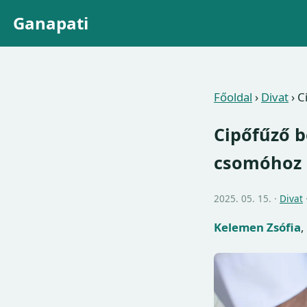
Ganapati
Főoldal
›
Divat
›
C
Cipőfűző b
csomóhoz
2025. 05. 15. ·
Divat
Kelemen Zsófia
,