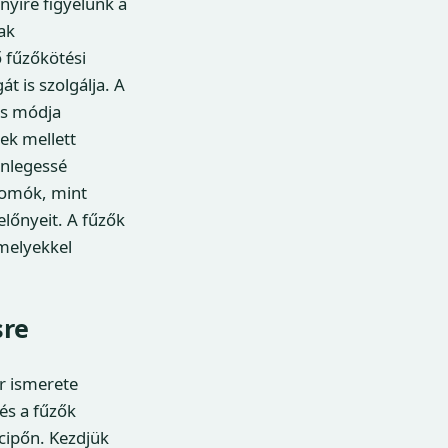
yire figyelünk a
ak
 fűzőkötési
t is szolgálja. A
és módja
ek mellett
önlegessé
csomók, mint
lőnyeit. A fűzők
amelyekkel
sre
r ismerete
és a fűzők
cipőn. Kezdjük