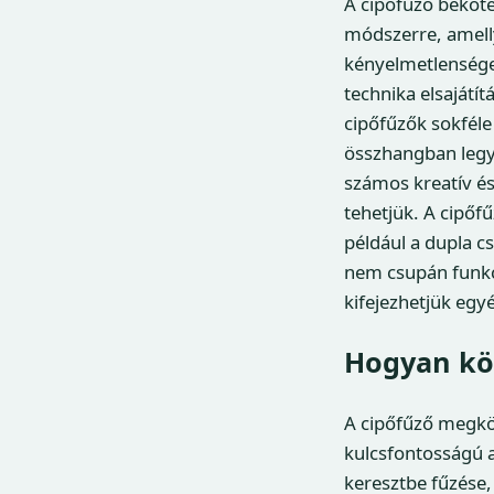
A cipőfűző beköt
módszerre, amell
kényelmetlenséget
technika elsajátít
cipőfűzők sokféle
összhangban legye
számos kreatív és
tehetjük. A cipőf
például a dupla c
nem csupán funkci
kifejezhetjük egyé
Hogyan kös
A cipőfűző megköt
kulcsfontosságú a
keresztbe fűzése,