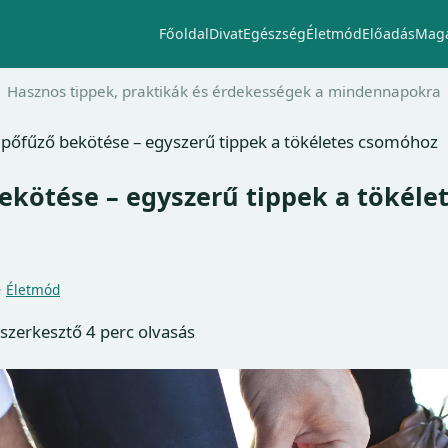
Főoldal
Divat
Egészség
Életmód
Előadás
Maga
Hasznos tippek, praktikák és érdekességek a mindennapokra
ipőfűző bekötése – egyszerű tippek a tökéletes csomóhoz
ekötése – egyszerű tippek a tökéle
·
Életmód
 szerkesztő
4 perc olvasás