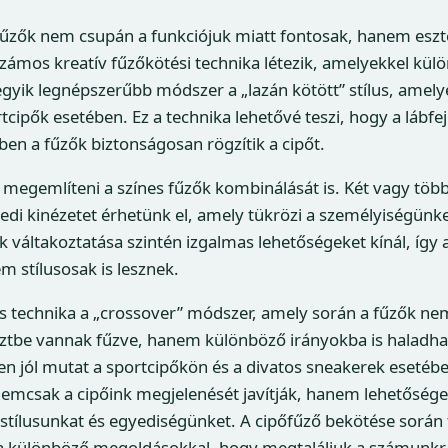
űzők nem csupán a funkciójuk miatt fontosak, hanem eszté
zámos kreatív fűzőkötési technika létezik, amelyekkel külö
 egyik legnépszerűbb módszer a „lazán kötött” stílus, amel
tcipők esetében. Ez a technika lehetővé teszi, hogy a lábf
n a fűzők biztonságosan rögzítik a cipőt.
megemlíteni a színes fűzők kombinálását is. Két vagy több
edi kinézetet érhetünk el, amely tükrözi a személyiségünk
k váltakoztatása szintén izgalmas lehetőségeket kínál, így
m stílusosak is lesznek.
s technika a „crossover” módszer, amely során a fűzők ne
ztbe vannak fűzve, hanem különböző irányokba is haladhat
 jól mutat a sportcipőkön és a divatos sneakerek esetébe
nemcsak a cipőink megjelenését javítják, hanem lehetőséget
 stílusunkat és egyediségünket. A cipőfűző bekötése során
 a különböző megoldásokkal, hogy megtaláljuk a számunkr