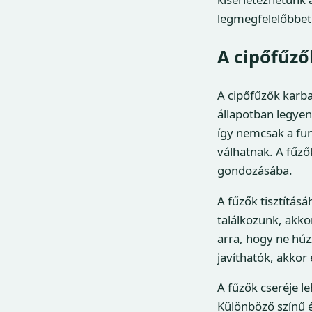
legmegfelelőbbet
A cipőfűző
A cipőfűzők karba
állapotban legyen
így nemcsak a fun
válhatnak. A fűző
gondozásába.
A fűzők tisztítás
találkozunk, akko
arra, hogy ne húz
javíthatók, akkor
A fűzők cseréje l
Különböző színű é