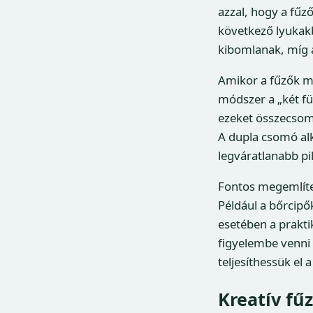
azzal, hogy a fűz
következő lyukakb
kibomlanak, míg a
Amikor a fűzők m
módszer a „két fü
ezeket összecsomó
A dupla csomó alk
legváratlanabb p
Fontos megemlíten
Például a bőrcip
esetében a prakt
figyelembe venni 
teljesíthessük el a 
Kreatív fű