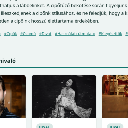
thatjuk a lábbelinket. A cipőfűző bekötése során figyeljünk
 illeszkedjenek a cipőnk stílusához, és ne feledjük, hogy a 
tlen a cipőink hosszú élettartama érdekében.
ő
#Cipők
#Csomó
#Divat
#Használati útmutató
#Kiegészítők
#
nivaló
DIVAT
DIVAT