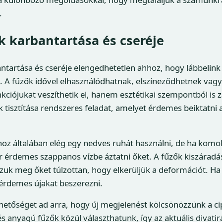
.
k karbantartása és cseréje
ntartása és cseréje elengedhetetlen ahhoz, hogy lábbelink
. A fűzők idővel elhasználódhatnak, elszíneződhetnek vag
kciójukat veszíthetik el, hanem esztétikai szempontból is 
k tisztítása rendszeres feladat, amelyet érdemes beiktatni 
ához általában elég egy nedves ruhát használni, de ha komo
r érdemes szappanos vízbe áztatni őket. A fűzők kiszáradá
zuk meg őket túlzottan, hogy elkerüljük a deformációt. H
 érdemes újakat beszerezni.
ehetőséget ad arra, hogy új megjelenést kölcsönözzünk a c
s anyagú fűzők közül választhatunk, így az aktuális divat