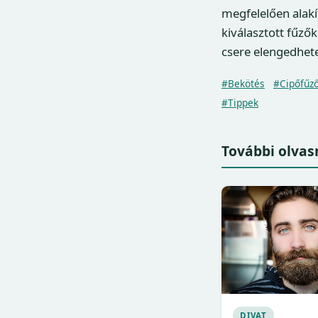
megfelelően alakí
kiválasztott fűzők
csere elengedhete
#Bekötés
#Cipőfűz
#Tippek
További olvas
DIVAT