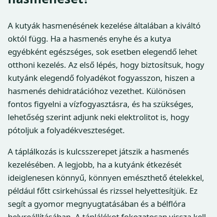
A kutyák hasmenésének kezelése általában a kiváltó
októl függ. Ha a hasmenés enyhe és a kutya
egyébként egészséges, sok esetben elegendő lehet
otthoni kezelés. Az első lépés, hogy biztosítsuk, hogy
kutyánk elegendő folyadékot fogyasszon, hiszen a
hasmenés dehidratációhoz vezethet. Különösen
fontos figyelni a vízfogyasztásra, és ha szükséges,
lehetőség szerint adjunk neki elektrolitot is, hogy
pótoljuk a folyadékveszteséget.
A táplálkozás is kulcsszerepet játszik a hasmenés
kezelésében. A legjobb, ha a kutyánk étkezését
ideiglenesen könnyű, könnyen emészthető ételekkel,
például főtt csirkehússal és rizssel helyettesítjük. Ez
segít a gyomor megnyugtatásában és a bélflóra
helyreállításában. A táplálékot fokozatosan vissza kell