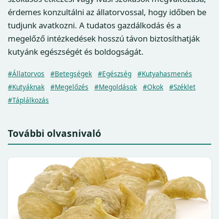
érdemes konzultálni az állatorvossal, hogy időben be
tudjunk avatkozni. A tudatos gazdálkodás és a
megelőző intézkedések hosszú távon biztosíthatják
kutyánk egészségét és boldogságát.
#Állatorvos
#Betegségek
#Egészség
#Kutyahasmenés
#Kutyáknak
#Megelőzés
#Megoldások
#Okok
#Széklet
#Táplálkozás
További olvasnivaló