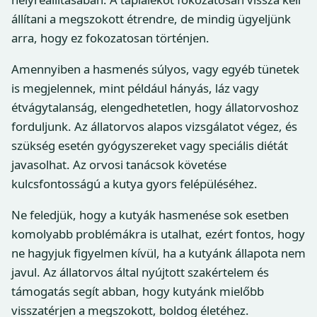
állítani a megszokott étrendre, de mindig ügyeljünk
arra, hogy ez fokozatosan történjen.
Amennyiben a hasmenés súlyos, vagy egyéb tünetek
is megjelennek, mint például hányás, láz vagy
étvágytalanság, elengedhetetlen, hogy állatorvoshoz
forduljunk. Az állatorvos alapos vizsgálatot végez, és
szükség esetén gyógyszereket vagy speciális diétát
javasolhat. Az orvosi tanácsok követése
kulcsfontosságú a kutya gyors felépüléséhez.
Ne feledjük, hogy a kutyák hasmenése sok esetben
komolyabb problémákra is utalhat, ezért fontos, hogy
ne hagyjuk figyelmen kívül, ha a kutyánk állapota nem
javul. Az állatorvos által nyújtott szakértelem és
támogatás segít abban, hogy kutyánk mielőbb
visszatérjen a megszokott, boldog életéhez.