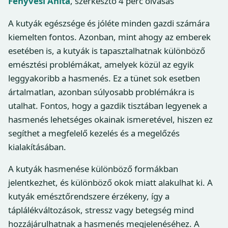
Fenyvesi Anita
, szerkesztő
4 perc olvasás
A kutyák egészsége és jóléte minden gazdi számára
kiemelten fontos. Azonban, mint ahogy az emberek
esetében is, a kutyák is tapasztalhatnak különböző
emésztési problémákat, amelyek közül az egyik
leggyakoribb a hasmenés. Ez a tünet sok esetben
ártalmatlan, azonban súlyosabb problémákra is
utalhat. Fontos, hogy a gazdik tisztában legyenek a
hasmenés lehetséges okainak ismeretével, hiszen ez
segíthet a megfelelő kezelés és a megelőzés
kialakításában.
A kutyák hasmenése különböző formákban
jelentkezhet, és különböző okok miatt alakulhat ki. A
kutyák emésztőrendszere érzékeny, így a
táplálékváltozások, stressz vagy betegség mind
hozzájárulhatnak a hasmenés megjelenéséhez. A