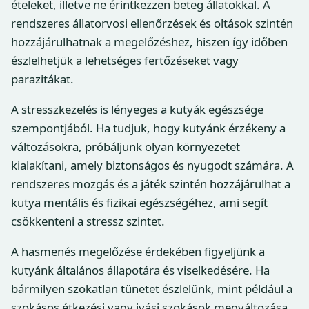
ételeket, illetve ne érintkezzen beteg állatokkal. A
rendszeres állatorvosi ellenőrzések és oltások szintén
hozzájárulhatnak a megelőzéshez, hiszen így időben
észlelhetjük a lehetséges fertőzéseket vagy
parazitákat.
A stresszkezelés is lényeges a kutyák egészsége
szempontjából. Ha tudjuk, hogy kutyánk érzékeny a
változásokra, próbáljunk olyan környezetet
kialakítani, amely biztonságos és nyugodt számára. A
rendszeres mozgás és a játék szintén hozzájárulhat a
kutya mentális és fizikai egészségéhez, ami segít
csökkenteni a stressz szintet.
A hasmenés megelőzése érdekében figyeljünk a
kutyánk általános állapotára és viselkedésére. Ha
bármilyen szokatlan tünetet észlelünk, mint például a
szokásos étkezési vagy ivási szokások megváltozása,