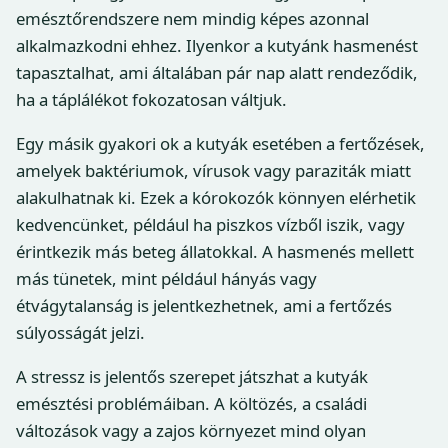
emésztőrendszere nem mindig képes azonnal
alkalmazkodni ehhez. Ilyenkor a kutyánk hasmenést
tapasztalhat, ami általában pár nap alatt rendeződik,
ha a táplálékot fokozatosan váltjuk.
Egy másik gyakori ok a kutyák esetében a fertőzések,
amelyek baktériumok, vírusok vagy paraziták miatt
alakulhatnak ki. Ezek a kórokozók könnyen elérhetik
kedvencünket, például ha piszkos vízből iszik, vagy
érintkezik más beteg állatokkal. A hasmenés mellett
más tünetek, mint például hányás vagy
étvágytalanság is jelentkezhetnek, ami a fertőzés
súlyosságát jelzi.
A stressz is jelentős szerepet játszhat a kutyák
emésztési problémáiban. A költözés, a családi
változások vagy a zajos környezet mind olyan