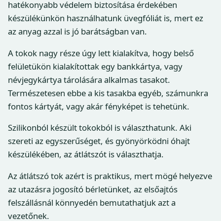
hatékonyabb védelem biztosítása érdekében
készülékünkön használhatunk üvegfóliát is, mert ez
az anyag azzal is jó barátságban van.
A tokok nagy része úgy lett kialakítva, hogy belső
felületükön kialakítottak egy bankkártya, vagy
névjegykártya tárolására alkalmas tasakot.
Természetesen ebbe a kis tasakba egyéb, számunkra
fontos kártyát, vagy akár fényképet is tehetünk.
Szilikonból készült tokokból is választhatunk. Aki
szereti az egyszerűséget, és gyönyörködni óhajt
készülékében, az átlátszót is választhatja.
Az átlátszó tok azért is praktikus, mert mögé helyezve
az utazásra jogosító bérletünket, az elsőajtós
felszállásnál könnyedén bemutathatjuk azt a
vezetőnek.