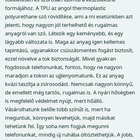
formájához. A TPU az angol thermoplastic
polyurethane szó rövidítése, ami a mi esetünkben azt
jelenti, hogy nagyon jól terhelhető és rugalmas
anyagról van szó. Létezik egy keményebb, és egy
lágyabb változata is. Maga az anyag igen kellemes
tapintású, ugyanakkor csúszásmentes fogást biztosít,
ezzel növelve a tok biztonságát. Mivel gyakran
fogdossuk telefonunkat, fontos, hogy ne nagyon
maradjon a tokon az ujjlenyomatunk. Ez az anyag
kvázi taszítja a zsírosodást. Nemcsak nagyon könnyű,
de emellett még tartós, rugalmas is. A nyári hőségben
is megfelelő védelmet nyújt, mert hőálló.
Vásárolhatunk belőle több színűt is, mert ha
meguntuk, könnyen levehetjük, majd másikat
tehetünk fel. Így soha nem fogjuk megunni
telefonunkat, mindig új ruhába öltöztethetjük. A jobb,