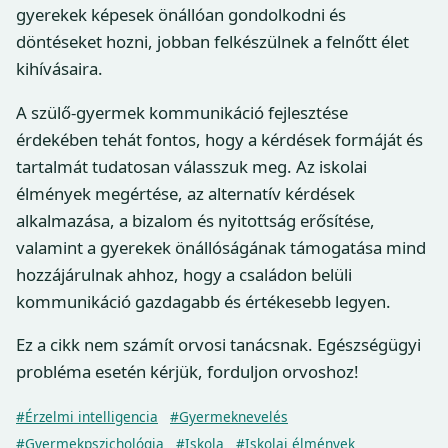
gyerekek képesek önállóan gondolkodni és
döntéseket hozni, jobban felkészülnek a felnőtt élet
kihívásaira.
A szülő-gyermek kommunikáció fejlesztése
érdekében tehát fontos, hogy a kérdések formáját és
tartalmát tudatosan válasszuk meg. Az iskolai
élmények megértése, az alternatív kérdések
alkalmazása, a bizalom és nyitottság erősítése,
valamint a gyerekek önállóságának támogatása mind
hozzájárulnak ahhoz, hogy a családon belüli
kommunikáció gazdagabb és értékesebb legyen.
Ez a cikk nem számít orvosi tanácsnak. Egészségügyi
probléma esetén kérjük, forduljon orvoshoz!
#Érzelmi intelligencia
#Gyermeknevelés
#Gyermekpszichológia
#Iskola
#Iskolai élmények