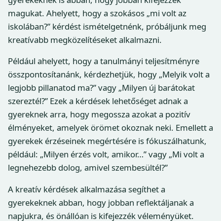
magukat. Ahelyett, hogy a szokásos „mi volt az
iskolában?” kérdést ismételgetnénk, próbáljunk meg
kreatívabb megközelítéseket alkalmazni.
Például ahelyett, hogy a tanulmányi teljesítményre
összpontosítanánk, kérdezhetjük, hogy „Melyik volt a
legjobb pillanatod ma?” vagy „Milyen új barátokat
szereztél?” Ezek a kérdések lehetőséget adnak a
gyereknek arra, hogy megossza azokat a pozitív
élményeket, amelyek örömet okoznak neki. Emellett a
gyerekek érzéseinek megértésére is fókuszálhatunk,
például: „Milyen érzés volt, amikor…” vagy „Mi volt a
legnehezebb dolog, amivel szembesültél?”
A kreatív kérdések alkalmazása segíthet a
gyerekeknek abban, hogy jobban reflektáljanak a
napjukra, és önállóan is kifejezzék véleményüket.