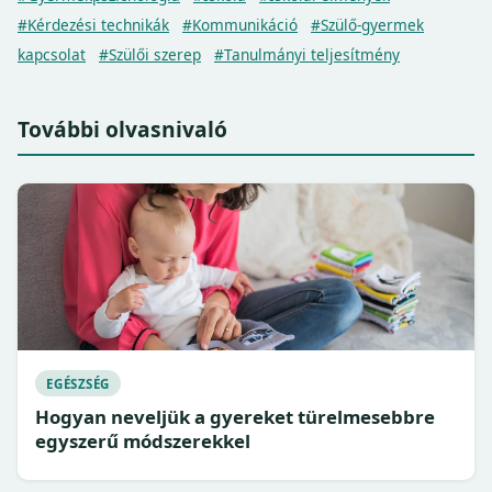
#Kérdezési technikák
#Kommunikáció
#Szülő-gyermek
kapcsolat
#Szülői szerep
#Tanulmányi teljesítmény
További olvasnivaló
EGÉSZSÉG
Hogyan neveljük a gyereket türelmesebbre
egyszerű módszerekkel