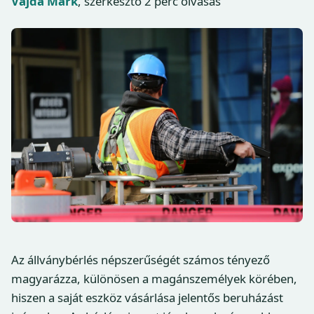
Vajda Márk
, szerkesztő
2 perc olvasás
Az állványbérlés népszerűségét számos tényező
magyarázza, különösen a magánszemélyek körében,
hiszen a saját eszköz vásárlása jelentős beruházást