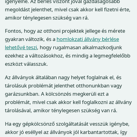
igényelne. Az bérlés viszont jóval gazdaságosabb
megoldást jelenthet, mivel csak akkor kell fizetni érte,
amikor ténylegesen szükség van rá.
Fontos, hogy az otthoni projektek jellege és mérete
gyakran változik, és a
homlokzati állvány bérlése
lehetővé teszi
, hogy rugalmasan alkalmazkodjunk
ezekhez a változásokhoz, és mindig a legmegfelelőbb
eszközt válasszuk.
Az állványok általában nagy helyet foglalnak el, és
tárolásuk problémát jelenthet otthonunkban vagy
garázsunkban. A kölcsönzés megkerüli ezt a
problémát, mivel csak akkor kell foglalkozni az állvány
tárolásával, amikor ténylegesen szükség van rá.
Ha egy gépkölcsönző szolgáltatását vesszük igénybe,
akkor jó eséllyel az állványok jól karbantartottak, így