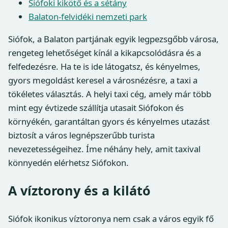
Siófoki kikötő és a sétány
Balaton-felvidéki nemzeti park
Siófok, a Balaton partjának egyik legpezsgőbb városa,
rengeteg lehetőséget kínál a kikapcsolódásra és a
felfedezésre. Ha te is ide látogatsz, és kényelmes,
gyors megoldást keresel a városnézésre, a taxi a
tökéletes választás. A helyi taxi cég, amely már több
mint egy évtizede szállítja utasait Siófokon és
környékén, garantáltan gyors és kényelmes utazást
biztosít a város legnépszerűbb turista
nevezetességeihez. Íme néhány hely, amit taxival
könnyedén elérhetsz Siófokon.
A víztorony és a kilátó
Siófok ikonikus víztoronya nem csak a város egyik fő