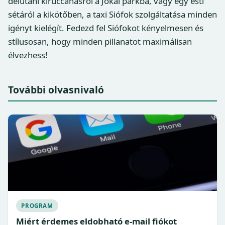
délutáni kiruccanásról a Jókai parkba, vagy egy esti
sétáról a kikötőben, a taxi Siófok szolgáltatása minden
igényt kielégít. Fedezd fel Siófokot kényelmesen és
stílusosan, hogy minden pillanatot maximálisan
élvezhess!
További olvasnivaló
PROGRAM
Miért érdemes eldobható e-mail fiókot