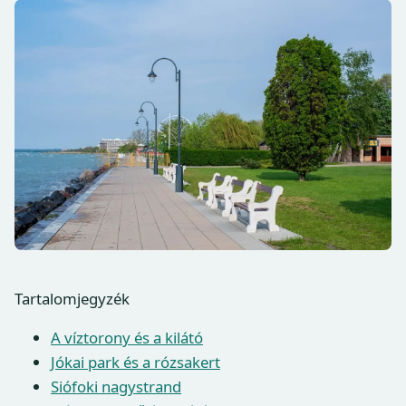
Tartalomjegyzék
A víztorony és a kilátó
Jókai park és a rózsakert
Siófoki nagystrand