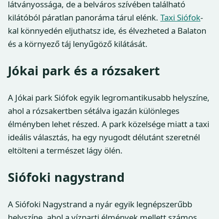
látványossága, de a belváros szívében található
kilátóból páratlan panoráma tárul elénk.
Taxi Siófok
-
kal könnyedén eljuthatsz ide, és élvezheted a Balaton
és a környező táj lenyűgöző kilátását.
Jókai park és a rózsakert
A Jókai park Siófok egyik legromantikusabb helyszíne,
ahol a rózsakertben sétálva igazán különleges
élményben lehet részed. A park közelsége miatt a taxi
ideális választás, ha egy nyugodt délutánt szeretnél
eltölteni a természet lágy ölén.
Siófoki nagystrand
A Siófoki Nagystrand a nyár egyik legnépszerűbb
helyszíne, ahol a vízparti élmények mellett számos