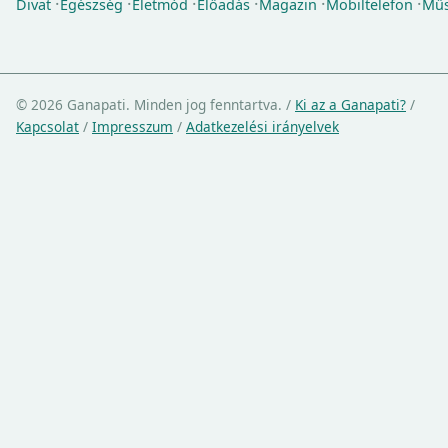
Divat
Egészség
Életmód
Előadás
Magazin
Mobiltelefon
Műs
© 2026 Ganapati. Minden jog fenntartva.
/
Ki az a Ganapati?
/
Kapcsolat
/
Impresszum
/
Adatkezelési irányelvek