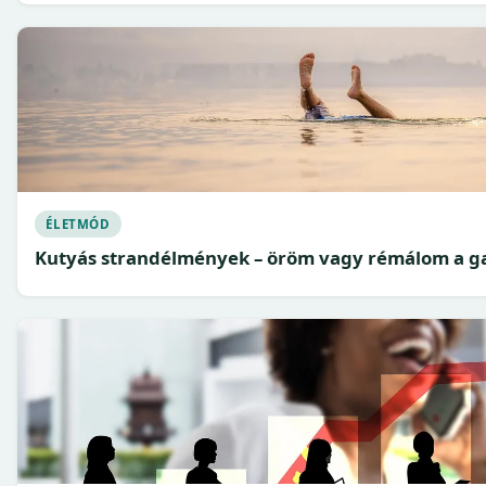
ÉLETMÓD
Kutyás strandélmények – öröm vagy rémálom a g