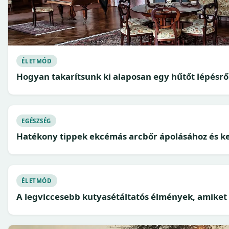
ÉLETMÓD
Hogyan takarítsunk ki alaposan egy hűtőt lépésrő
EGÉSZSÉG
Hatékony tippek ekcémás arcbőr ápolásához és k
ÉLETMÓD
A legviccesebb kutyasétáltatós élmények, amiket