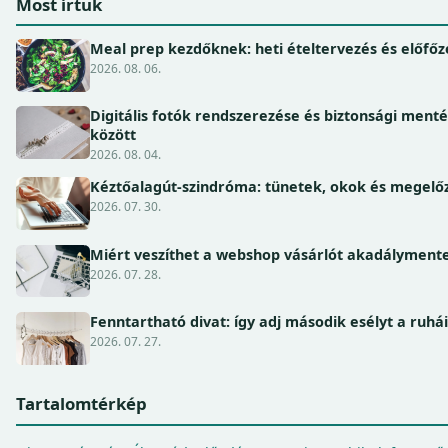
Most írtuk
Meal prep kezdőknek: heti ételtervezés és előfőz
2026. 08. 06.
Digitális fotók rendszerezése és biztonsági ment
között
2026. 08. 04.
Kéztőalagút-szindróma: tünetek, okok és megel
2026. 07. 30.
Miért veszíthet a webshop vásárlót akadálymente
2026. 07. 28.
Fenntartható divat: így adj második esélyt a ruhá
2026. 07. 27.
Tartalomtérkép