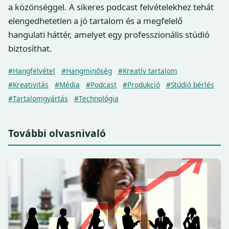
a közönséggel. A sikeres podcast felvételekhez tehát
elengedhetetlen a jó tartalom és a megfelelő
hangulati háttér, amelyet egy professzionális stúdió
biztosíthat.
#Hangfelvétel
#Hangminőség
#Kreatív tartalom
#Kreativitás
#Média
#Podcast
#Produkció
#Stúdió bérlés
#Tartalomgyártás
#Technológia
További olvasnivaló