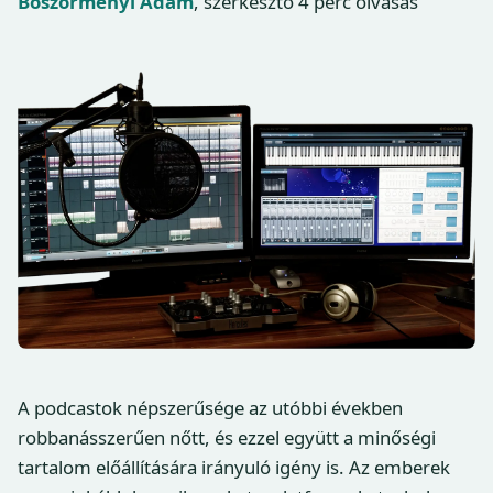
Böszörményi Ádám
, szerkesztő
4 perc olvasás
A podcastok népszerűsége az utóbbi években
robbanásszerűen nőtt, és ezzel együtt a minőségi
tartalom előállítására irányuló igény is. Az emberek