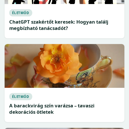
ÉLETMÓD
ChatGPT szakértőt keresek: Hogyan találj
megbízható tanácsadót?
ÉLETMÓD
A barackvirág szín varázsa – tavaszi
dekorációs ötletek