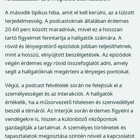
A második tipikus hiba, amit el kell kerülni, az a túlzott
terjedelmesség. A podcastoknak általában érdemes
20-60 perc között maradniuk, mivel ez a hosszan
tartó figyelmet fenntartja a hallgatók számára. A
rövid és lényegretörő epizódok jobban teljesíthetnek,
mint a hosszú, elnyújtott beszélgetések. Az epizódok
végén érdemes egy rövid összefoglalót adni, amely
segít a hallgatóknak megérteni a lényeges pontokat.
Végül, a podcast felvételek során ne felejtsük el a
személyességet és az interakciót. A hallgatók
értékelik, ha a műsorvezető hitelesen és szenvedéllyel
beszél a témáról. Az interjúk során érdemes figyelni a
vendégekre is, hiszen a különböző nézőpontok
gazdagítják a tartalmat. A személyes történetek és
tapasztalatok megosztása szintén növeli a kapcsolatot