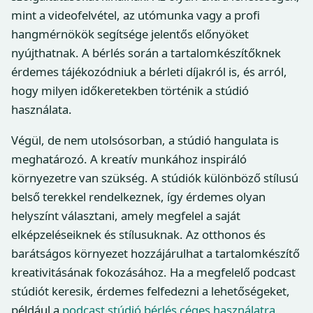
mint a videofelvétel, az utómunka vagy a profi
hangmérnökök segítsége jelentős előnyöket
nyújthatnak. A bérlés során a tartalomkészítőknek
érdemes tájékozódniuk a bérleti díjakról is, és arról,
hogy milyen időkeretekben történik a stúdió
használata.
Végül, de nem utolsósorban, a stúdió hangulata is
meghatározó. A kreatív munkához inspiráló
környezetre van szükség. A stúdiók különböző stílusú
belső terekkel rendelkeznek, így érdemes olyan
helyszínt választani, amely megfelel a saját
elképzeléseiknek és stílusuknak. Az otthonos és
barátságos környezet hozzájárulhat a tartalomkészítő
kreativitásának fokozásához. Ha a megfelelő podcast
stúdiót keresik, érdemes felfedezni a lehetőségeket,
például a
podcast stúdió bérlés céges használatra