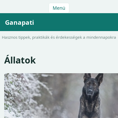
Menü
Ganapati
Hasznos tippek, praktikák és érdekességek a mindennapokra
Állatok