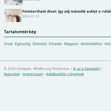
Fenntartható divat: így adj második esélyt a ruhá
2026. 07. 27.
Tartalomtérkép
Divat
Egészség
Életmód
Előadás
Magazin
Mobiltelefon
Műs
© 2026 Ganapati. Minden jog fenntartva.
/
Ki az a Ganapati?
/
Kapcsolat
/
Impresszum
/
Adatkezelési irányelvek