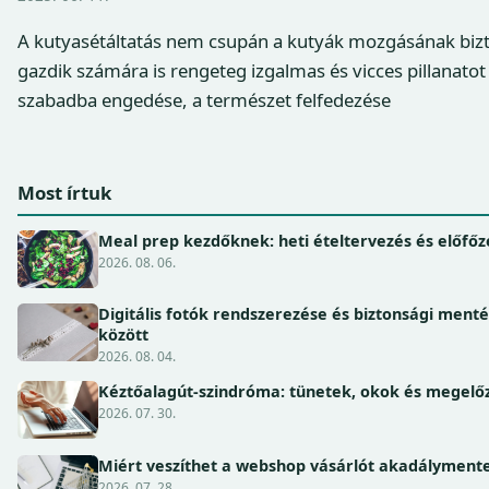
A kutyasétáltatás nem csupán a kutyák mozgásának bizt
gazdik számára is rengeteg izgalmas és vicces pillanatot
szabadba engedése, a természet felfedezése
Most írtuk
Meal prep kezdőknek: heti ételtervezés és előfőz
2026. 08. 06.
Digitális fotók rendszerezése és biztonsági ment
között
2026. 08. 04.
Kéztőalagút-szindróma: tünetek, okok és megel
2026. 07. 30.
Miért veszíthet a webshop vásárlót akadálymente
2026. 07. 28.