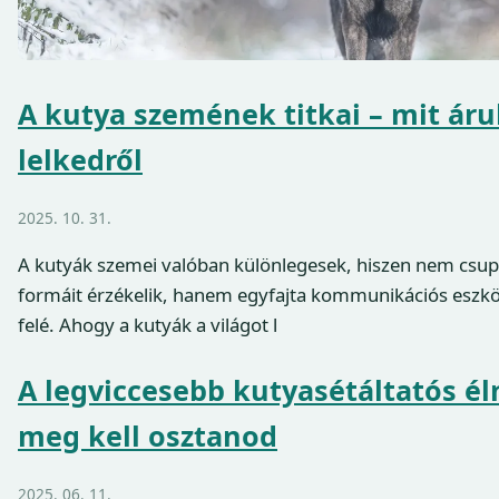
A kutya szemének titkai – mit áru
lelkedről
2025. 10. 31.
A kutyák szemei valóban különlegesek, hiszen nem csupá
formáit érzékelik, hanem egyfajta kommunikációs eszköz
felé. Ahogy a kutyák a világot l
A legviccesebb kutyasétáltatós é
meg kell osztanod
2025. 06. 11.