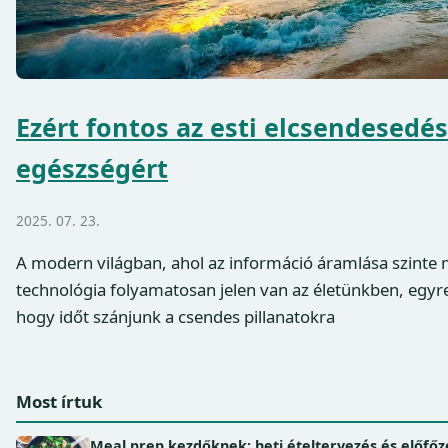
Ezért fontos az esti elcsendesedés 
egészségért
2025. 07. 23.
A modern világban, ahol az információ áramlása szinte m
technológia folyamatosan jelen van az életünkben, egyr
hogy időt szánjunk a csendes pillanatokra
Most írtuk
Meal prep kezdőknek: heti ételtervezés és előfőz