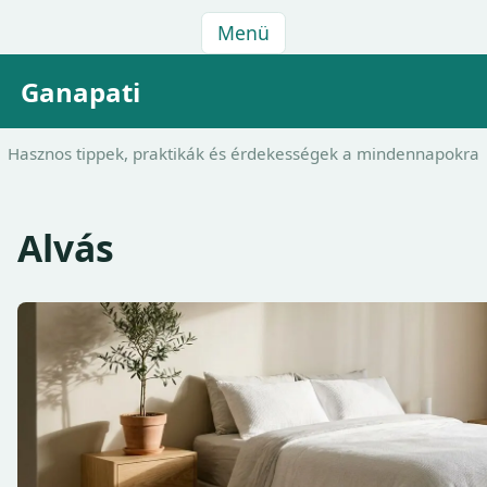
Menü
Ganapati
Hasznos tippek, praktikák és érdekességek a mindennapokra
Alvás