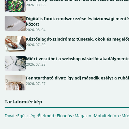
2026. 08. 06.
Digitális fotók rendszerezése és biztonsági ment
között
2026. 08. 04.
Kéztőalagút-szindróma: tünetek, okok és megel
2026. 07. 30.
Miért veszíthet a webshop vásárlót akadálymente
2026. 07. 28.
Fenntartható divat: így adj második esélyt a ruhá
2026. 07. 27.
Tartalomtérkép
Divat
Egészség
Életmód
Előadás
Magazin
Mobiltelefon
Műs