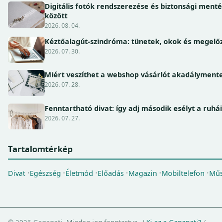
Digitális fotók rendszerezése és biztonsági ment
között
2026. 08. 04.
Kéztőalagút-szindróma: tünetek, okok és megel
2026. 07. 30.
Miért veszíthet a webshop vásárlót akadálymente
2026. 07. 28.
Fenntartható divat: így adj második esélyt a ruhá
2026. 07. 27.
Tartalomtérkép
Divat
Egészség
Életmód
Előadás
Magazin
Mobiltelefon
Műs