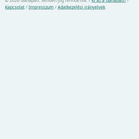
© 2026 Ganapati. Minden jog fenntartva.
/
Ki az a Ganapati?
/
Kapcsolat
/
Impresszum
/
Adatkezelési irányelvek