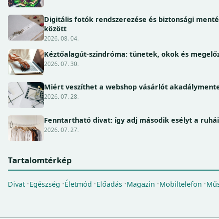
Digitális fotók rendszerezése és biztonsági ment
között
2026. 08. 04.
Kéztőalagút-szindróma: tünetek, okok és megel
2026. 07. 30.
Miért veszíthet a webshop vásárlót akadálymente
2026. 07. 28.
Fenntartható divat: így adj második esélyt a ruhá
2026. 07. 27.
Tartalomtérkép
Divat
Egészség
Életmód
Előadás
Magazin
Mobiltelefon
Műs