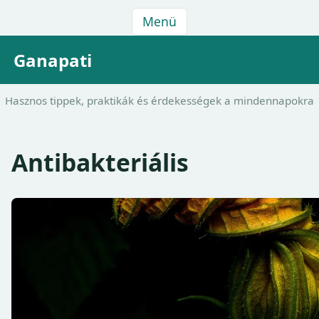
Menü
Ganapati
Hasznos tippek, praktikák és érdekességek a mindennapokra
Antibakteriális