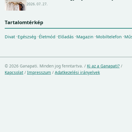
2026. 07. 27.
Tartalomtérkép
Divat
Egészség
Életmód
Előadás
Magazin
Mobiltelefon
Műs
© 2026 Ganapati. Minden jog fenntartva.
/
Ki az a Ganapati?
/
Kapcsolat
/
Impresszum
/
Adatkezelési irányelvek