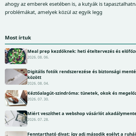
ahogy az emberek esetében is, a kutyák is tapasztalhat
problémákat, amelyek közül az egyik legg
Most írtuk
Meal prep kezdőknek: heti ételtervezés és előfőz
2026. 08. 06.
Digitális fotók rendszerezése és biztonsági ment
között
2026. 08. 04.
Kéztőalagút-szindróma: tünetek, okok és megel
2026. 07. 30.
Miért veszíthet a webshop vásárlót akadálymente
2026. 07. 28.
Fenntartható divat: így adj második esélyt a ruhá