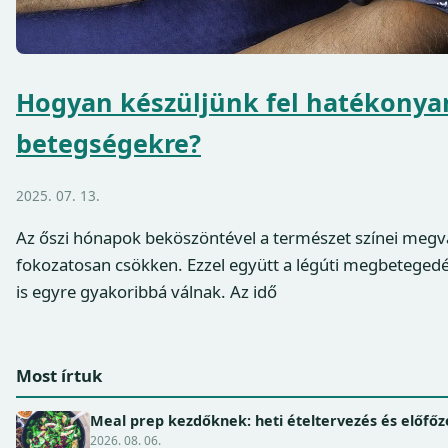
Hogyan készüljünk fel hatékonyan
betegségekre?
2025. 07. 13.
Az őszi hónapok beköszöntével a természet színei megv
fokozatosan csökken. Ezzel együtt a légúti megbeteged
is egyre gyakoribbá válnak. Az idő
Most írtuk
Meal prep kezdőknek: heti ételtervezés és előfőz
2026. 08. 06.