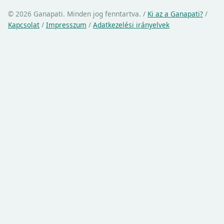
© 2026 Ganapati. Minden jog fenntartva.
/
Ki az a Ganapati?
/
Kapcsolat
/
Impresszum
/
Adatkezelési irányelvek