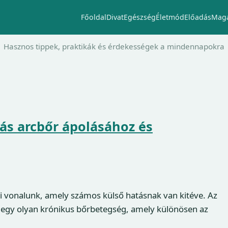
Főoldal
Divat
Egészség
Életmód
Előadás
Maga
Hasznos tippek, praktikák és érdekességek a mindennapokra
s arcbőr ápolásához és
i vonalunk, amely számos külső hatásnak van kitéve. Az
 egy olyan krónikus bőrbetegség, amely különösen az