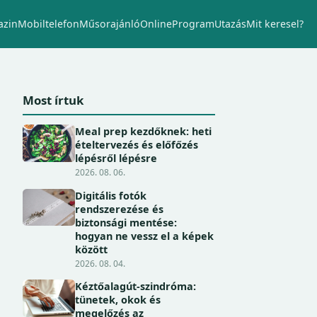
zin
Mobiltelefon
Műsorajánló
Online
Program
Utazás
Mit keresel?
Most írtuk
Meal prep kezdőknek: heti
ételtervezés és előfőzés
lépésről lépésre
2026. 08. 06.
Digitális fotók
rendszerezése és
biztonsági mentése:
hogyan ne vessz el a képek
között
2026. 08. 04.
Kéztőalagút-szindróma:
tünetek, okok és
megelőzés az