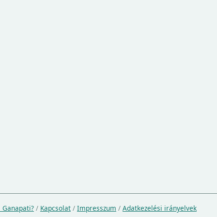
a Ganapati?
/
Kapcsolat
/
Impresszum
/
Adatkezelési irányelvek