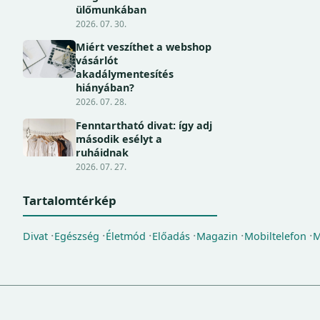
ülőmunkában
2026. 07. 30.
Miért veszíthet a webshop
vásárlót
akadálymentesítés
hiányában?
2026. 07. 28.
Fenntartható divat: így adj
második esélyt a
ruháidnak
2026. 07. 27.
Tartalomtérkép
Divat
Egészség
Életmód
Előadás
Magazin
Mobiltelefon
M