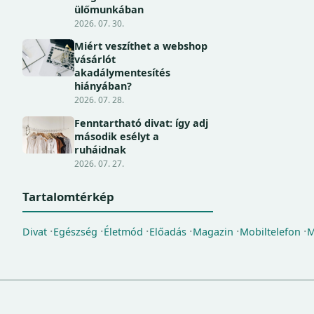
ülőmunkában
2026. 07. 30.
Miért veszíthet a webshop
vásárlót
akadálymentesítés
hiányában?
2026. 07. 28.
Fenntartható divat: így adj
második esélyt a
ruháidnak
2026. 07. 27.
Tartalomtérkép
Divat
Egészség
Életmód
Előadás
Magazin
Mobiltelefon
M