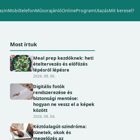
zin
Mobiltelefon
Műsorajánló
Online
Program
Utazás
Mit keresel?
Most írtuk
Meal prep kezdőknek: heti
ételtervezés és előfőzés
lépésről lépésre
2026. 08. 06.
Digitális fotók
rendszerezése és
biztonsági mentése:
hogyan ne vessz el a képek
között
2026. 08. 04.
Kéztőalagút-szindróma:
tünetek, okok és
megelőzés az