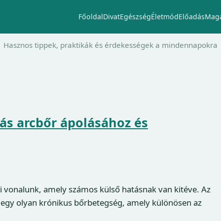
Főoldal
Divat
Egészség
Életmód
Előadás
Maga
Hasznos tippek, praktikák és érdekességek a mindennapokra
s arcbőr ápolásához és
i vonalunk, amely számos külső hatásnak van kitéve. Az
 egy olyan krónikus bőrbetegség, amely különösen az