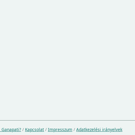
a Ganapati?
/
Kapcsolat
/
Impresszum
/
Adatkezelési irányelvek