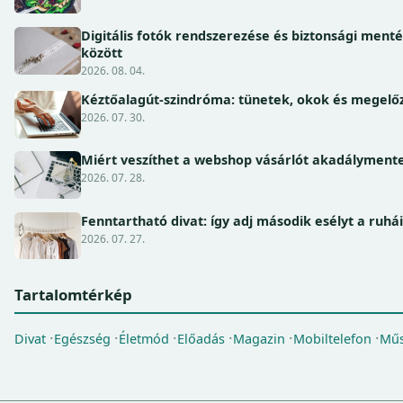
Digitális fotók rendszerezése és biztonsági ment
között
2026. 08. 04.
Kéztőalagút-szindróma: tünetek, okok és megel
2026. 07. 30.
Miért veszíthet a webshop vásárlót akadálymente
2026. 07. 28.
Fenntartható divat: így adj második esélyt a ruhá
2026. 07. 27.
Tartalomtérkép
Divat
Egészség
Életmód
Előadás
Magazin
Mobiltelefon
Műs