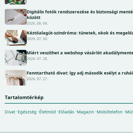
Digitális fotók rendszerezése és biztonsági ment
között
2026. 08. 04.
Kéztőalagút-szindróma: tünetek, okok és megel
2026. 07. 30.
Miért veszíthet a webshop vásárlót akadálymente
2026. 07. 28.
Fenntartható divat: így adj második esélyt a ruhá
2026. 07. 27.
Tartalomtérkép
Divat
Egészség
Életmód
Előadás
Magazin
Mobiltelefon
Műs