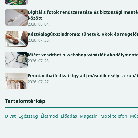
Digitális fotók rendszerezése és biztonsági ment
között
2026. 08. 04.
Kéztőalagút-szindróma: tünetek, okok és megel
2026. 07. 30.
Miért veszíthet a webshop vásárlót akadálymente
2026. 07. 28.
Fenntartható divat: így adj második esélyt a ruhá
2026. 07. 27.
Tartalomtérkép
Divat
Egészség
Életmód
Előadás
Magazin
Mobiltelefon
Műs