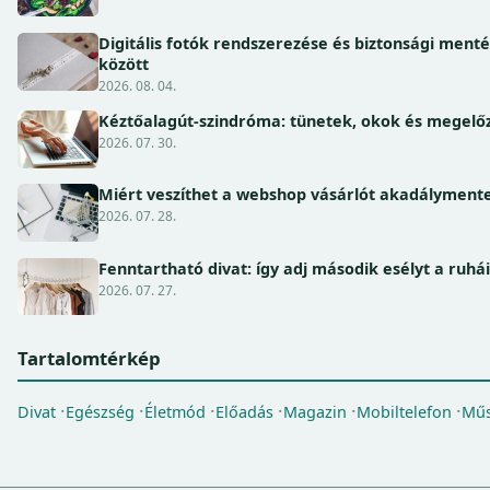
Digitális fotók rendszerezése és biztonsági ment
között
2026. 08. 04.
Kéztőalagút-szindróma: tünetek, okok és megel
2026. 07. 30.
Miért veszíthet a webshop vásárlót akadálymente
2026. 07. 28.
Fenntartható divat: így adj második esélyt a ruhá
2026. 07. 27.
Tartalomtérkép
Divat
Egészség
Életmód
Előadás
Magazin
Mobiltelefon
Műs