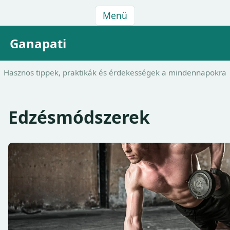
Menü
Ganapati
Hasznos tippek, praktikák és érdekességek a mindennapokra
Edzésmódszerek