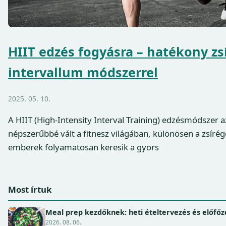
HIIT edzés fogyásra – hatékony zs
intervallum módszerrel
2025. 05. 10.
A HIIT (High-Intensity Interval Training) edzésmódszer 
népszerűbbé vált a fitnesz világában, különösen a zsíré
emberek folyamatosan keresik a gyors
Most írtuk
Meal prep kezdőknek: heti ételtervezés és előfőz
2026. 08. 06.