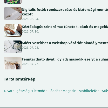
Digitális fotók rendszerezése és biztonsági ment
között
2026. 08. 04.
Kéztőalagút-szindróma: tünetek, okok és megel
2026. 07. 30.
Miért veszíthet a webshop vásárlót akadálymente
2026. 07. 28.
Fenntartható divat: így adj második esélyt a ruhá
2026. 07. 27.
Tartalomtérkép
Divat
Egészség
Életmód
Előadás
Magazin
Mobiltelefon
Műs