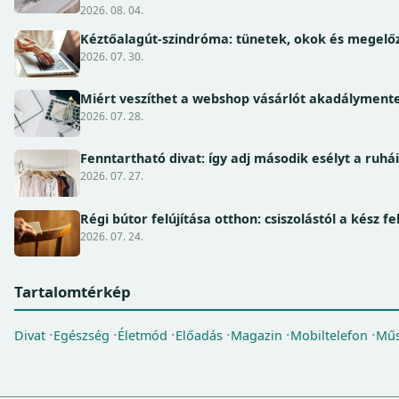
2026. 08. 04.
Kéztőalagút-szindróma: tünetek, okok és megel
2026. 07. 30.
Miért veszíthet a webshop vásárlót akadálymente
2026. 07. 28.
Fenntartható divat: így adj második esélyt a ruhá
2026. 07. 27.
Régi bútor felújítása otthon: csiszolástól a kész fe
2026. 07. 24.
Tartalomtérkép
Divat
Egészség
Életmód
Előadás
Magazin
Mobiltelefon
Műs