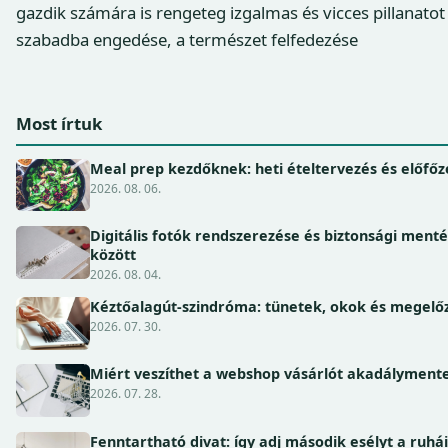
gazdik számára is rengeteg izgalmas és vicces pillanatot
szabadba engedése, a természet felfedezése
Most írtuk
Meal prep kezdőknek: heti ételtervezés és előfőz
2026. 08. 06.
Digitális fotók rendszerezése és biztonsági ment
között
2026. 08. 04.
Kéztőalagút-szindróma: tünetek, okok és megel
2026. 07. 30.
Miért veszíthet a webshop vásárlót akadálymente
2026. 07. 28.
Fenntartható divat: így adj második esélyt a ruhá