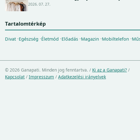
2026. 07. 27.
Tartalomtérkép
Divat
Egészség
Életmód
Előadás
Magazin
Mobiltelefon
Műs
© 2026 Ganapati. Minden jog fenntartva.
/
Ki az a Ganapati?
/
Kapcsolat
/
Impresszum
/
Adatkezelési irányelvek