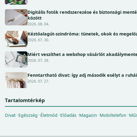
Digitális fotók rendszerezése és biztonsági ment
között
2026. 08. 04.
Kéztőalagút-szindróma: tünetek, okok és megel
2026. 07. 30.
Miért veszíthet a webshop vásárlót akadálymente
2026. 07. 28.
Fenntartható divat: így adj második esélyt a ruhá
2026. 07. 27.
Tartalomtérkép
Divat
Egészség
Életmód
Előadás
Magazin
Mobiltelefon
Műs