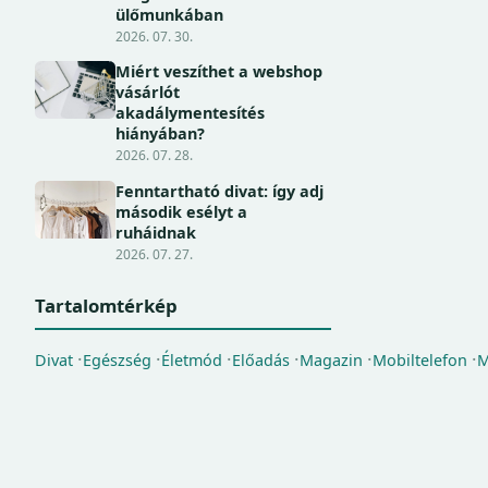
ülőmunkában
2026. 07. 30.
Miért veszíthet a webshop
vásárlót
akadálymentesítés
hiányában?
2026. 07. 28.
Fenntartható divat: így adj
második esélyt a
ruháidnak
2026. 07. 27.
Tartalomtérkép
Divat
Egészség
Életmód
Előadás
Magazin
Mobiltelefon
M