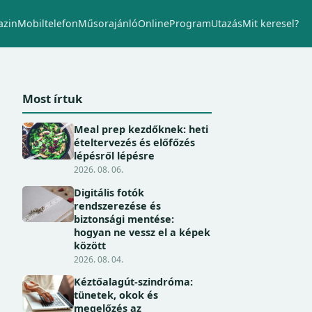
zin
Mobiltelefon
Műsorajánló
Online
Program
Utazás
Mit keresel?
Most írtuk
Meal prep kezdőknek: heti
ételtervezés és előfőzés
lépésről lépésre
2026. 08. 06.
Digitális fotók
rendszerezése és
biztonsági mentése:
hogyan ne vessz el a képek
között
2026. 08. 04.
Kéztőalagút-szindróma:
tünetek, okok és
megelőzés az