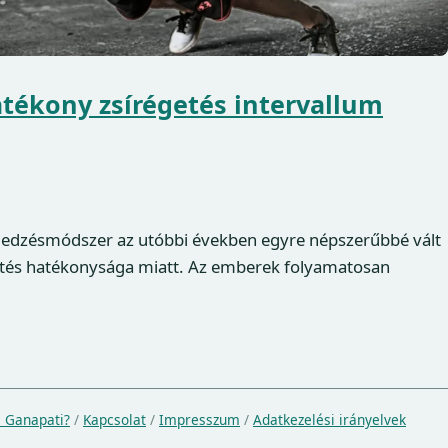
atékony zsírégetés intervallum
ng) edzésmódszer az utóbbi években egyre népszerűbbé vált
getés hatékonysága miatt. Az emberek folyamatosan
a Ganapati?
/
Kapcsolat
/
Impresszum
/
Adatkezelési irányelvek