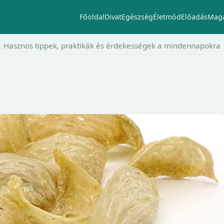
Főoldal
Divat
Egészség
Életmód
Előadás
Maga
Hasznos tippek, praktikák és érdekességek a mindennapokra