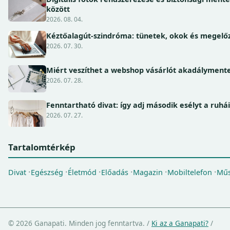
között
2026. 08. 04.
Kéztőalagút-szindróma: tünetek, okok és megel
2026. 07. 30.
Miért veszíthet a webshop vásárlót akadálymente
2026. 07. 28.
Fenntartható divat: így adj második esélyt a ruhá
2026. 07. 27.
Tartalomtérkép
Divat
Egészség
Életmód
Előadás
Magazin
Mobiltelefon
Műs
© 2026 Ganapati. Minden jog fenntartva.
/
Ki az a Ganapati?
/