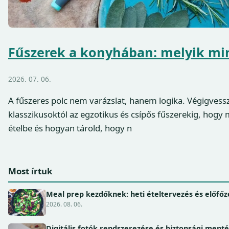
Fűszerek a konyhában: melyik mir
2026. 07. 06.
A fűszeres polc nem varázslat, hanem logika. Végigvess
klasszikusoktól az egzotikus és csípős fűszerekig, hogy 
ételbe és hogyan tárold, hogy n
Most írtuk
Meal prep kezdőknek: heti ételtervezés és előfőz
2026. 08. 06.
Digitális fotók rendszerezése és biztonsági ment