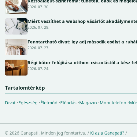
Kéztőalagút-szindróma: tünetek, okok és megel
2026. 07. 30.
Miért veszíthet a webshop vásárlót akadálymente
2026. 07. 28.
Fenntartható divat: így adj második esélyt a ruhá
2026. 07. 27.
Régi bútor felújítása otthon: csiszolástól a kész fe
2026. 07. 24.
Tartalomtérkép
Divat
Egészség
Életmód
Előadás
Magazin
Mobiltelefon
Műs
© 2026 Ganapati. Minden jog fenntartva.
/
Ki az a Ganapati?
/