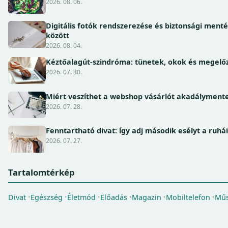
2026. 08. 06.
Digitális fotók rendszerezése és biztonsági ment
között
2026. 08. 04.
Kéztőalagút-szindróma: tünetek, okok és megel
2026. 07. 30.
Miért veszíthet a webshop vásárlót akadálymente
2026. 07. 28.
Fenntartható divat: így adj második esélyt a ruhá
2026. 07. 27.
Tartalomtérkép
Divat
Egészség
Életmód
Előadás
Magazin
Mobiltelefon
Műs