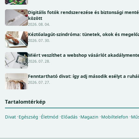
Digitális fotók rendszerezése és biztonsági ment
között
2026. 08. 04.
Kéztőalagút-szindróma: tünetek, okok és megel
2026. 07. 30.
Miért veszíthet a webshop vásárlót akadálymente
2026. 07. 28.
Fenntartható divat: így adj második esélyt a ruhá
2026. 07. 27.
Tartalomtérkép
Divat
Egészség
Életmód
Előadás
Magazin
Mobiltelefon
Műs