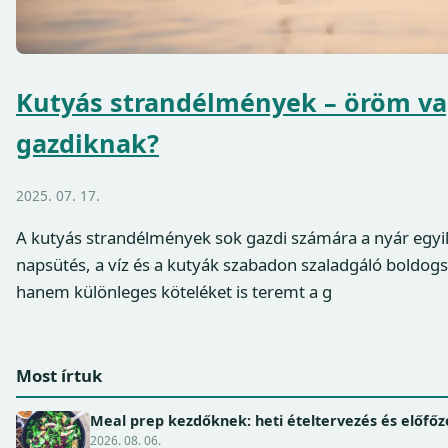
Kutyás strandélmények – öröm v
gazdiknak?
2025. 07. 17.
A kutyás strandélmények sok gazdi számára a nyár egyik 
napsütés, a víz és a kutyák szabadon szaladgáló boldo
hanem különleges köteléket is teremt a g
Most írtuk
Meal prep kezdőknek: heti ételtervezés és előfőz
2026. 08. 06.