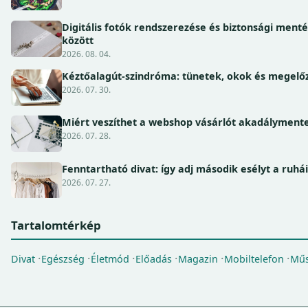
Digitális fotók rendszerezése és biztonsági ment
között
2026. 08. 04.
Kéztőalagút-szindróma: tünetek, okok és megel
2026. 07. 30.
Miért veszíthet a webshop vásárlót akadálymente
2026. 07. 28.
Fenntartható divat: így adj második esélyt a ruhá
2026. 07. 27.
Tartalomtérkép
Divat
Egészség
Életmód
Előadás
Magazin
Mobiltelefon
Műs