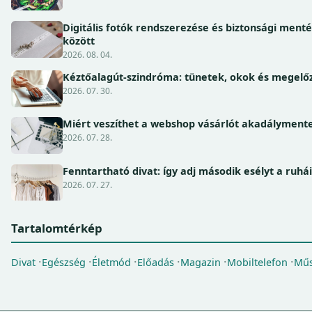
Digitális fotók rendszerezése és biztonsági ment
között
2026. 08. 04.
Kéztőalagút-szindróma: tünetek, okok és megel
2026. 07. 30.
Miért veszíthet a webshop vásárlót akadálymente
2026. 07. 28.
Fenntartható divat: így adj második esélyt a ruhá
2026. 07. 27.
Tartalomtérkép
Divat
Egészség
Életmód
Előadás
Magazin
Mobiltelefon
Műs