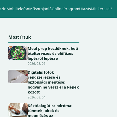
zin
Mobiltelefon
Műsorajánló
Online
Program
Utazás
Mit keresel?
Most írtuk
Meal prep kezdőknek: heti
ételtervezés és előfőzés
lépésről lépésre
2026. 08. 06.
Digitális fotók
rendszerezése és
biztonsági mentése:
hogyan ne vessz el a képek
között
2026. 08. 04.
Kéztőalagút-szindróma:
tünetek, okok és
megelőzés az