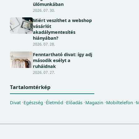
ülőmunkában
2026. 07. 30.
Miért veszíthet a webshop
vásárlót
akadálymentesítés
hiányában?
2026. 07. 28.
Fenntartható divat: így adj
második esélyt a
ruháidnak
2026. 07. 27.
Tartalomtérkép
Divat
Egészség
Életmód
Előadás
Magazin
Mobiltelefon
M