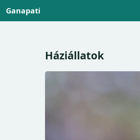
Ganapati
Háziállatok