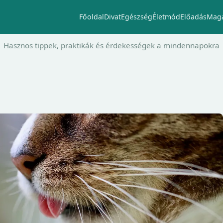
Főoldal
Divat
Egészség
Életmód
Előadás
Maga
Hasznos tippek, praktikák és érdekességek a mindennapokra