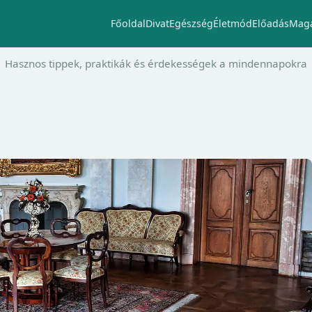
Főoldal
Divat
Egészség
Életmód
Előadás
Maga
Hasznos tippek, praktikák és érdekességek a mindennapokra