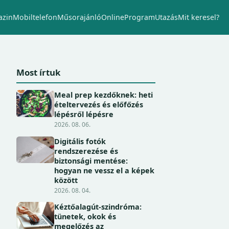
zin
Mobiltelefon
Műsorajánló
Online
Program
Utazás
Mit keresel?
Most írtuk
Meal prep kezdőknek: heti
ételtervezés és előfőzés
lépésről lépésre
2026. 08. 06.
Digitális fotók
rendszerezése és
biztonsági mentése:
hogyan ne vessz el a képek
között
2026. 08. 04.
Kéztőalagút-szindróma:
tünetek, okok és
megelőzés az