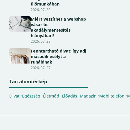
ülőmunkában
2026. 07. 30.
Miért veszíthet a webshop
vásárlót
akadálymentesítés
hiányában?
2026. 07. 28.
Fenntartható divat: így adj
második esélyt a
ruháidnak
2026. 07. 27.
Tartalomtérkép
Divat
Egészség
Életmód
Előadás
Magazin
Mobiltelefon
M