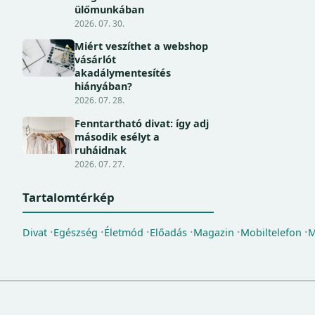
ülőmunkában
2026. 07. 30.
Miért veszíthet a webshop
vásárlót
akadálymentesítés
hiányában?
2026. 07. 28.
Fenntartható divat: így adj
második esélyt a
ruháidnak
2026. 07. 27.
Tartalomtérkép
Divat
Egészség
Életmód
Előadás
Magazin
Mobiltelefon
M