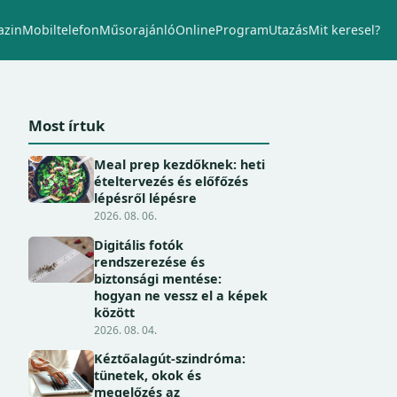
zin
Mobiltelefon
Műsorajánló
Online
Program
Utazás
Mit keresel?
Most írtuk
Meal prep kezdőknek: heti
ételtervezés és előfőzés
lépésről lépésre
2026. 08. 06.
Digitális fotók
rendszerezése és
biztonsági mentése:
hogyan ne vessz el a képek
között
2026. 08. 04.
Kéztőalagút-szindróma:
tünetek, okok és
megelőzés az