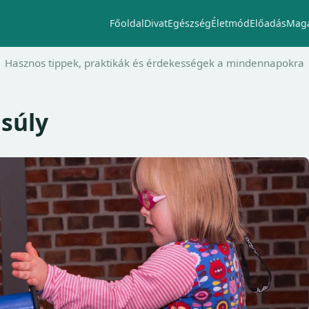
Főoldal
Divat
Egészség
Életmód
Előadás
Maga
Hasznos tippek, praktikák és érdekességek a mindennapokra
súly