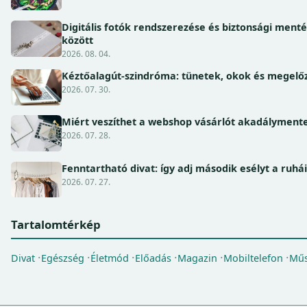
Digitális fotók rendszerezése és biztonsági ment
között
2026. 08. 04.
Kéztőalagút-szindróma: tünetek, okok és megel
2026. 07. 30.
Miért veszíthet a webshop vásárlót akadálymente
2026. 07. 28.
Fenntartható divat: így adj második esélyt a ruhá
2026. 07. 27.
Tartalomtérkép
Divat
Egészség
Életmód
Előadás
Magazin
Mobiltelefon
Műs