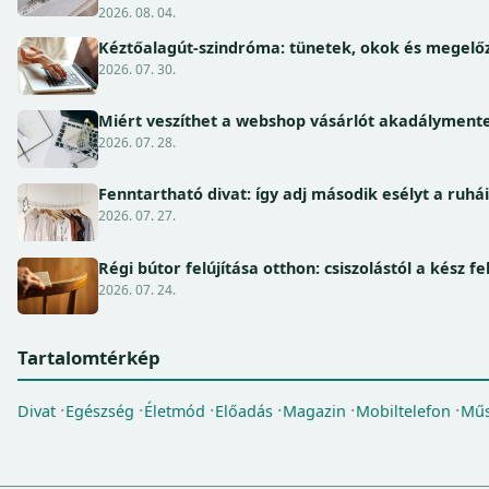
2026. 08. 04.
Kéztőalagút-szindróma: tünetek, okok és megel
2026. 07. 30.
Miért veszíthet a webshop vásárlót akadálymente
2026. 07. 28.
Fenntartható divat: így adj második esélyt a ruhá
2026. 07. 27.
Régi bútor felújítása otthon: csiszolástól a kész fe
2026. 07. 24.
Tartalomtérkép
Divat
Egészség
Életmód
Előadás
Magazin
Mobiltelefon
Műs