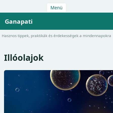
Menü
Ganapati
Hasznos tippek, praktikák és érdekességek a mindennapokra
Illóolajok