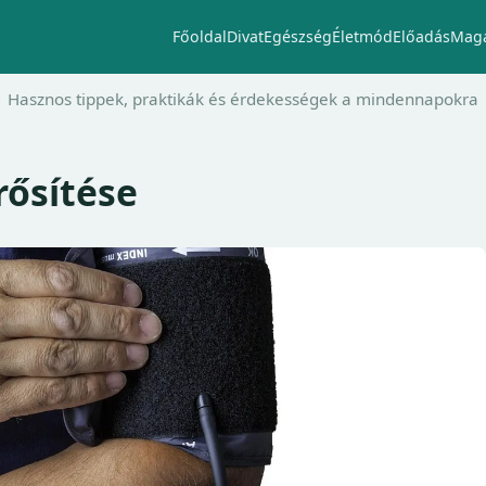
Főoldal
Divat
Egészség
Életmód
Előadás
Maga
Hasznos tippek, praktikák és érdekességek a mindennapokra
ősítése