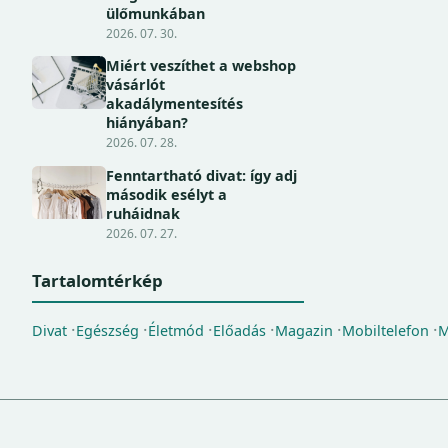
ülőmunkában
2026. 07. 30.
Miért veszíthet a webshop
vásárlót
akadálymentesítés
hiányában?
2026. 07. 28.
Fenntartható divat: így adj
második esélyt a
ruháidnak
2026. 07. 27.
Tartalomtérkép
Divat
Egészség
Életmód
Előadás
Magazin
Mobiltelefon
M