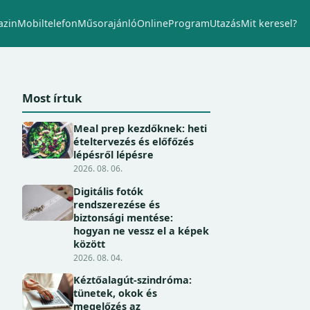
zin
Mobiltelefon
Műsorajánló
Online
Program
Utazás
Mit keresel?
Most írtuk
Meal prep kezdőknek: heti
ételtervezés és előfőzés
lépésről lépésre
2026. 08. 06.
Digitális fotók
rendszerezése és
biztonsági mentése:
hogyan ne vessz el a képek
között
2026. 08. 04.
Kéztőalagút-szindróma:
tünetek, okok és
megelőzés az