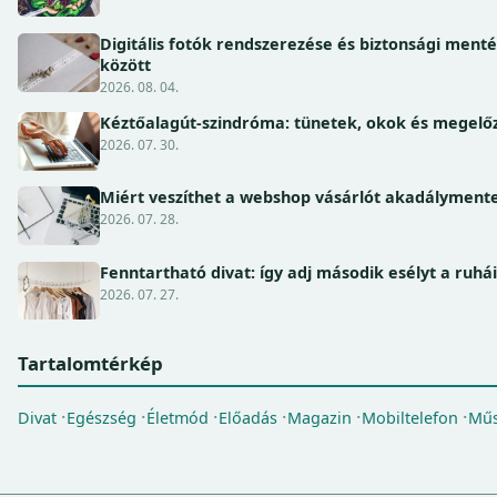
Digitális fotók rendszerezése és biztonsági ment
között
2026. 08. 04.
Kéztőalagút-szindróma: tünetek, okok és megel
2026. 07. 30.
Miért veszíthet a webshop vásárlót akadálymente
2026. 07. 28.
Fenntartható divat: így adj második esélyt a ruhá
2026. 07. 27.
Tartalomtérkép
Divat
Egészség
Életmód
Előadás
Magazin
Mobiltelefon
Műs