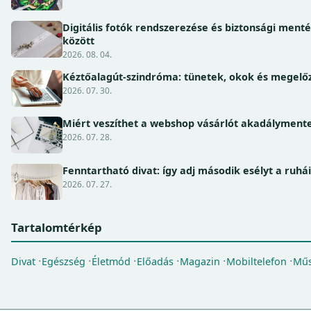
Digitális fotók rendszerezése és biztonsági ment
között
2026. 08. 04.
Kéztőalagút-szindróma: tünetek, okok és megel
2026. 07. 30.
Miért veszíthet a webshop vásárlót akadálymente
2026. 07. 28.
Fenntartható divat: így adj második esélyt a ruhá
2026. 07. 27.
Tartalomtérkép
Divat
Egészség
Életmód
Előadás
Magazin
Mobiltelefon
Műs