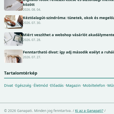
között
2026. 08. 04.
Kéztőalagút-szindróma: tünetek, okok és megel
2026. 07. 30.
Miért veszíthet a webshop vásárlót akadálymente
2026. 07. 28.
Fenntartható divat: így adj második esélyt a ruhá
2026. 07. 27.
Tartalomtérkép
Divat
Egészség
Életmód
Előadás
Magazin
Mobiltelefon
Műs
© 2026 Ganapati. Minden jog fenntartva.
/
Ki az a Ganapati?
/