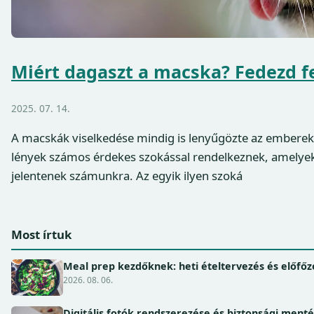
Miért dagaszt a macska? Fedezd fe
2025. 07. 14.
A macskák viselkedése mindig is lenyűgözte az embereket
lények számos érdekes szokással rendelkeznek, amelyek 
jelentenek számunkra. Az egyik ilyen szoká
Most írtuk
Meal prep kezdőknek: heti ételtervezés és előfőz
2026. 08. 06.
Digitális fotók rendszerezése és biztonsági ment