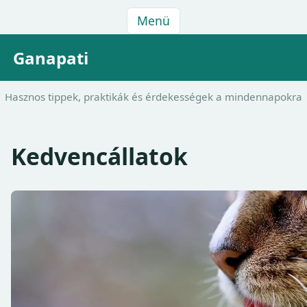
Menü
Ganapati
Hasznos tippek, praktikák és érdekességek a mindennapokra
Kedvencállatok