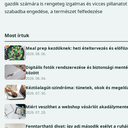
gazdik számára is rengeteg izgalmas és vicces pillanatot
szabadba engedése, a természet felfedezése
Most írtuk
Meal prep kezdőknek: heti ételtervezés és előfőz
2026. 08. 06.
Digitális fotók rendszerezése és biztonsági ment
között
2026. 08. 04.
Kéztőalagút-szindróma: tünetek, okok és megel
2026. 07. 30.
Miért veszíthet a webshop vásárlót akadálymente
2026. 07. 28.
Fenntartható divat: így adj második esélyt a ruhá