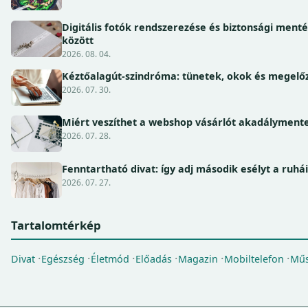
Digitális fotók rendszerezése és biztonsági ment
között
2026. 08. 04.
Kéztőalagút-szindróma: tünetek, okok és megel
2026. 07. 30.
Miért veszíthet a webshop vásárlót akadálymente
2026. 07. 28.
Fenntartható divat: így adj második esélyt a ruhá
2026. 07. 27.
Tartalomtérkép
Divat
Egészség
Életmód
Előadás
Magazin
Mobiltelefon
Műs