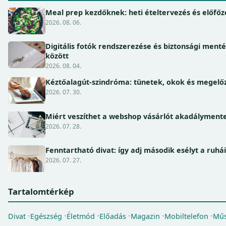
Meal prep kezdőknek: heti ételtervezés és előfőz
2026. 08. 06.
Digitális fotók rendszerezése és biztonsági ment
között
2026. 08. 04.
Kéztőalagút-szindróma: tünetek, okok és megel
2026. 07. 30.
Miért veszíthet a webshop vásárlót akadálymente
2026. 07. 28.
Fenntartható divat: így adj második esélyt a ruhá
2026. 07. 27.
Tartalomtérkép
Divat
Egészség
Életmód
Előadás
Magazin
Mobiltelefon
Műs